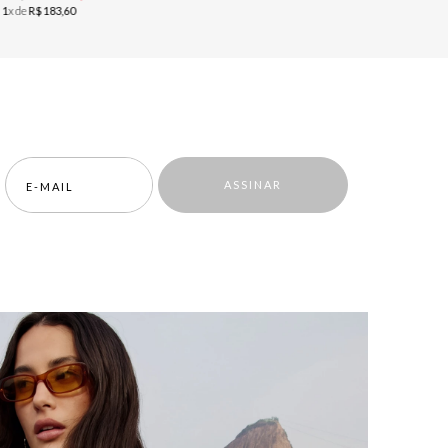
u
1
x de
R$
183
,
60
ou
1
x de
R$
ASSINAR