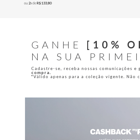
ou
2
x de
R$
133
,
80
GANHE
[10% O
NA SUA PRIME
Cadastre-se, receba nossas comunicações e
compra.
*Válido apenas para a coleção vigente. Não