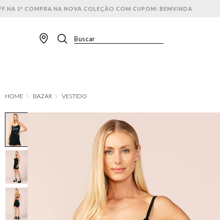
Buscar
TERMOS MAIS BUSCADOS
1
º
BLAZER
2
º
MACACAO
BAZAR
VESTIDO
3
º
CALÇA
4
º
BLUSA
5
º
SAIA
6
º
VESTIDOS
7
º
JAQUETA
8
º
SHORT
9
º
CALÇA JEANS