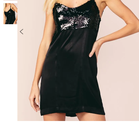
10
º
COLETE