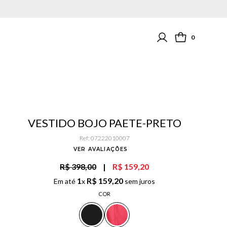
0
VESTIDO BOJO PAETE-PRETO
Ref
:
07222010007
VER AVALIAÇÕES
R$ 398,00
|
R$ 159,20
1
R$
159
,
20
Em até
x
sem juros
COR