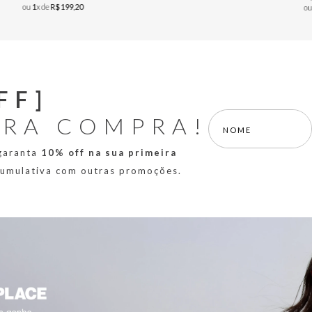
ou
1
x de
R$
199
,
20
o
FF]
IRA COMPRA!
 garanta
10% off na sua primeira
 cumulativa com outras promoções.