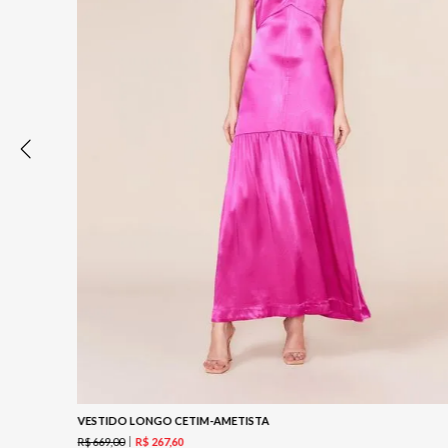
VESTIDO LONGO CETIM-AMETISTA
R$
669
,
00
R$
267
,
60