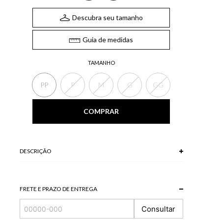
Descubra seu tamanho
Guia de medidas
TAMANHO
PP
P
M
G
GG
COMPRAR
DESCRIÇÃO
76% POLIESTER + 20 % POLIAMIDA + 4% ELASTANO
FRETE E PRAZO DE ENTREGA
Consultar