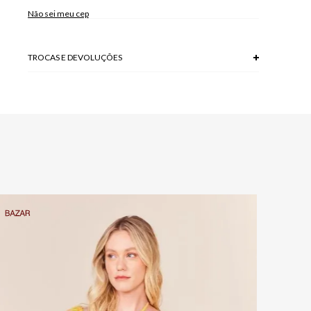
Não sei meu cep
TROCAS E DEVOLUÇÕES
Troca em lojas físicas e devolução grátis no site.
saiba mais