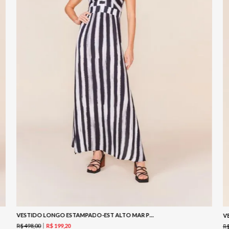
VESTIDO LONGO ESTAMPADO-EST ALTO MAR PRETO
V
R$
498
,
00
R$
199
,
20
R