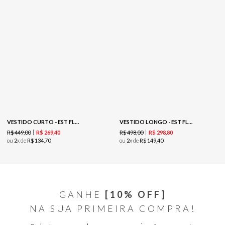
VESTIDO CURTO - EST FLOWER POWER
VESTIDO LONGO - EST FLORAL FOLK
R$
449
,
00
R$
498
,
00
R$
269
,
40
R$
298
,
80
ou
2
x de
R$
134
,
70
ou
2
x de
R$
149
,
40
GANHE
[10% OFF]
NA SUA PRIMEIRA COMPRA!