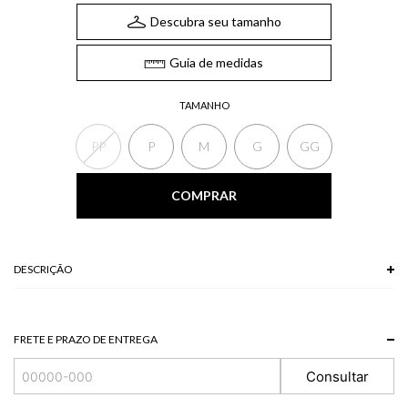
Descubra seu tamanho
Guia de medidas
TAMANHO
PP
P
M
G
GG
COMPRAR
DESCRIÇÃO
60 % POLIESTER + 20 % ALGODAO + 10 % VISCOSE + 10 % LINHO
Modelo veste P.
FRETE E PRAZO DE ENTREGA
Consultar