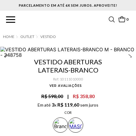
PARCELAMENTO EM ATÉ 6X SEM JUROS. APROVEITE!
0
OUTLET
VESTIDO
VESTIDO ABERTURAS
LATERAIS-BRANCO
Ref
:
10111010000
VER AVALIAÇÕES
R$ 598,00
|
R$ 358,80
3
R$
119
,
60
Em até
x
sem juros
COR