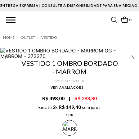
ENTREGA EXPRESSA | CONSULTE A DISPONIBILIDADE PARA SUA REGIÃO.
0
OUTLET
VESTIDO
VESTIDO 1 OMBRO BORDADO
- MARROM
Ref
:
08891060006
VER AVALIAÇÕES
R$ 498,00
|
R$ 298,80
2
R$
149
,
40
Em até
x
sem juros
COR