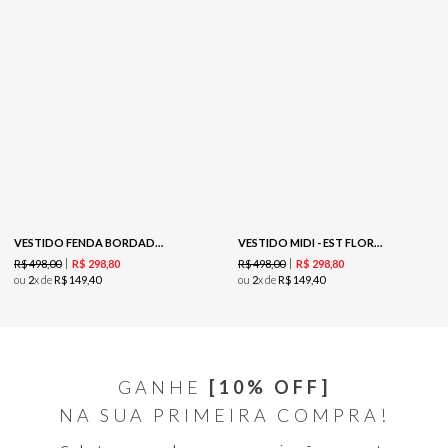
VESTIDO FENDA BORDADO - PRETO
VESTIDO MIDI - EST FLORAL DELICADO MALTE
R$
498
,
00
R$
498
,
00
R$
298
,
80
R$
298
,
80
ou
2
x de
R$
149
,
40
ou
2
x de
R$
149
,
40
GANHE
[10% OFF]
NA SUA PRIMEIRA COMPRA!