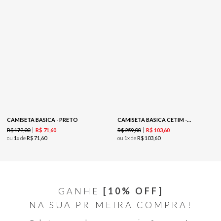
CAMISETA BASICA - PRETO
CAMISETA BASICA CETIM -LIMAO
R$
179
,
00
R$
259
,
00
R$
71
,
60
R$
103
,
60
ou
1
x de
R$
71
,
60
ou
1
x de
R$
103
,
60
GANHE
[10% OFF]
NA SUA PRIMEIRA COMPRA!