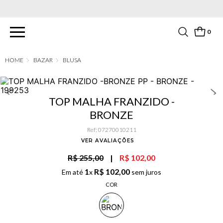
PARCELAMENTO EM ATÉ 6X SEM JUROS. APROVEITE!
0
BAZAR
BLUSA
TOP MALHA FRANZIDO -
BRONZE
Ref
:
07270010211
VER AVALIAÇÕES
R$ 255,00
|
R$ 102,00
1
R$
102
,
00
Em até
x
sem juros
COR