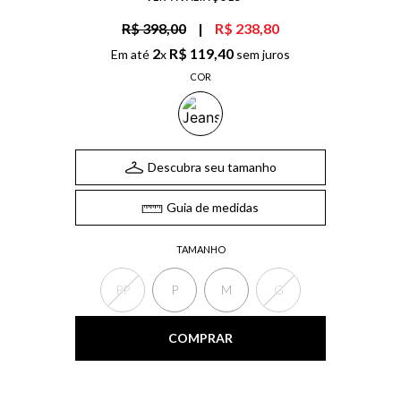
R$ 398,00
|
R$ 238,80
2
R$
119
,
40
Em até
x
sem juros
COR
Descubra seu tamanho
Guia de medidas
TAMANHO
PP
P
M
G
COMPRAR