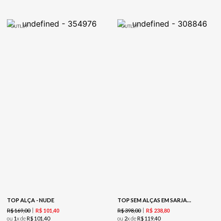
TOP ALÇA - NUDE
TOP SEM ALÇAS EM SARJA COM TERMOCOLANTE - PRETO
R$
169
,
00
R$
398
,
00
R$
101
,
40
R$
238
,
80
ou
1
x de
R$
101
,
40
ou
2
x de
R$
119
,
40