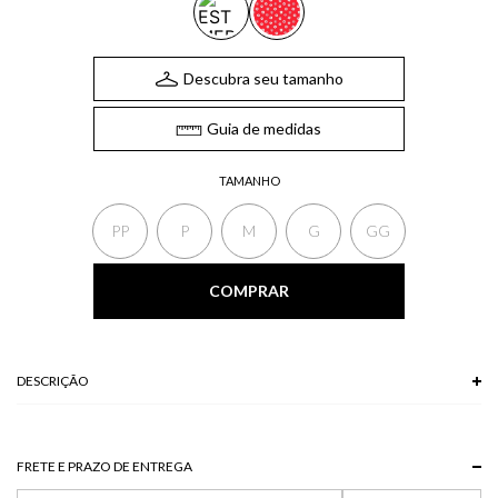
Descubra seu tamanho
Guia de medidas
TAMANHO
PP
P
M
G
GG
COMPRAR
DESCRIÇÃO
O Cropped possui recorte vazado entre o busto, amarração no pescoço,
alças finas reguláveis e recorte vazado lateral. Além disso, possui lastex
traseiro. Uma peça fácil de combinar com calças, saias e shorts da coleção!
FRETE E PRAZO DE ENTREGA
*As peças podem variar a estampa de acordo com o corte.