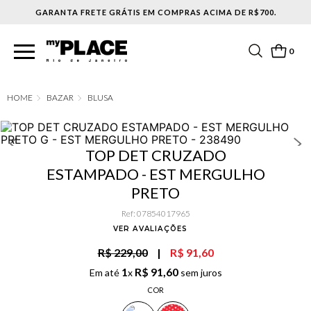
ACIMA DE R$700.
0
BAZAR
BLUSA
TOP DET CRUZADO
ESTAMPADO - EST MERGULHO
PRETO
Ref
:
07854017965
VER AVALIAÇÕES
R$ 229,00
|
R$ 91,60
1
R$
91
,
60
Em até
x
sem juros
COR