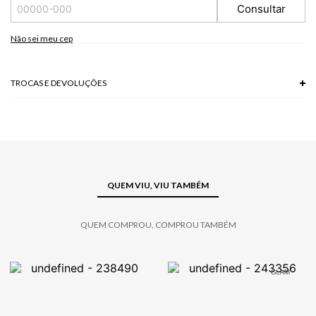
A tonalidade das cores pode variar de acordo com a sua tela/monitor.
Consultar
Não sei meu cep
TROCAS E DEVOLUÇÕES
Troca em lojas físicas e devolução grátis no site.
saiba mais
QUEM VIU, VIU TAMBÉM
QUEM COMPROU, COMPROU TAMBÉM