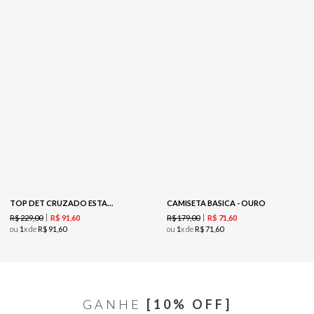
TOP DET CRUZADO ESTAMPADO - EST MERGULHO PRETO
CAMISETA BASICA - OURO
R$
229
,
00
R$
179
,
00
R$
91
,
60
R$
71
,
60
ou
1
x de
R$
91
,
60
ou
1
x de
R$
71
,
60
GANHE
[10% OFF]