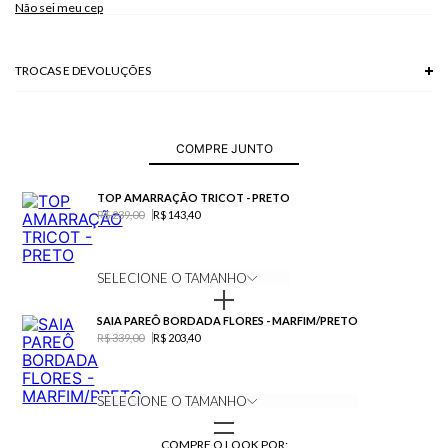
Não sei meu cep
Modelo veste P
TROCAS E DEVOLUÇÕES
Troca em lojas físicas e devolução grátis no site.
saiba mais
COMPRE JUNTO
TOP AMARRAÇÃO TRICOT - PRETO
R$ 239,00
R$ 143,40
SELECIONE O TAMANHO
SAIA PAREÔ BORDADA FLORES - MARFIM/PRETO
R$ 339,00
R$ 203,40
SELECIONE O TAMANHO
COMPRE O LOOK POR: