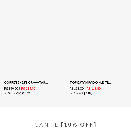
CORPETE - EST GRAVATARIA MENOR
TOP ESTAMPADO - LISTRADO GOIABA
R$
359
,
00
R$
198
,
00
R$
215
,
40
R$
118
,
80
ou
2
x de
R$
107
,
70
ou
1
x de
R$
118
,
80
GANHE
[10% OFF]