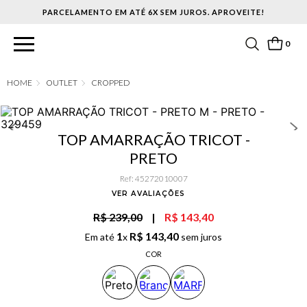
PARCELAMENTO EM ATÉ 6X SEM JUROS. APROVEITE!
0
OUTLET
CROPPED
TOP AMARRAÇÃO TRICOT -
PRETO
Ref
:
45272010007
VER AVALIAÇÕES
R$ 239,00
|
R$ 143,40
1
R$
143
,
40
Em até
x
sem juros
COR