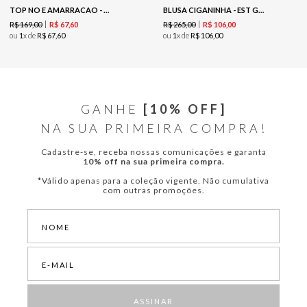
TOP NO E AMARRACAO - EST COCONUT
BLUSA CIGANINHA - EST GOOD VIBES
R$
169
,
00
R$
265
,
00
R$
67
,
60
R$
106
,
00
ou
1
x de
R$
67
,
60
ou
1
x de
R$
106
,
00
GANHE
[10% OFF]
NA SUA PRIMEIRA COMPRA!
Cadastre-se, receba nossas comunicações e garanta
10% off na sua primeira compra.
*Válido apenas para a coleção vigente. Não cumulativa
com outras promoções.
ASSINAR