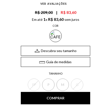
VER AVALIAÇÕES
R$ 209,00
|
R$ 83,60
1
R$
83
,
60
Em até
x
sem juros
COR
Descubra seu tamanho
Guia de medidas
TAMANHO
PP
P
M
G
COMPRAR