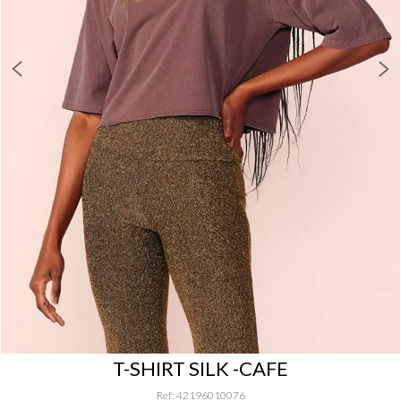
T-SHIRT SILK -CAFE
Ref
:
42196010076