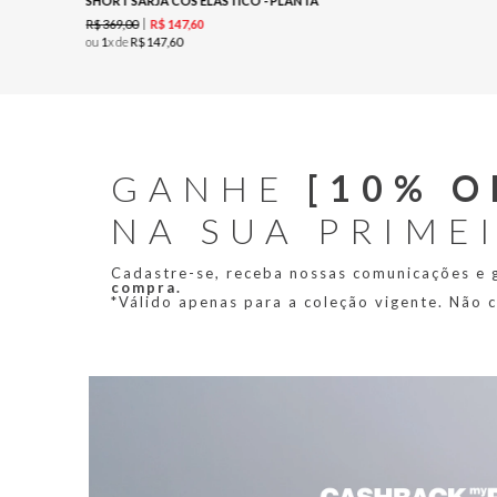
SHORT SARJA COS ELASTICO - PLANTA
R$
369
,
00
R$
147
,
60
ou
1
x de
R$
147
,
60
GANHE
[10% O
NA SUA PRIME
Cadastre-se, receba nossas comunicações e
compra.
*Válido apenas para a coleção vigente. Não