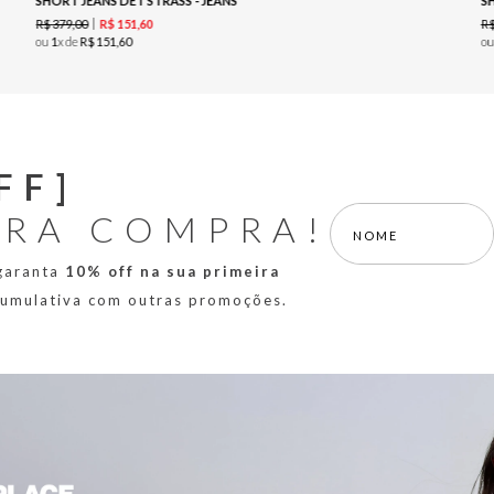
SHORT JEANS DET STRASS - JEANS
S
R$
379
,
00
R
R$
151
,
60
ou
1
x de
R$
151
,
60
o
FF]
IRA COMPRA!
 garanta
10% off na sua primeira
 cumulativa com outras promoções.