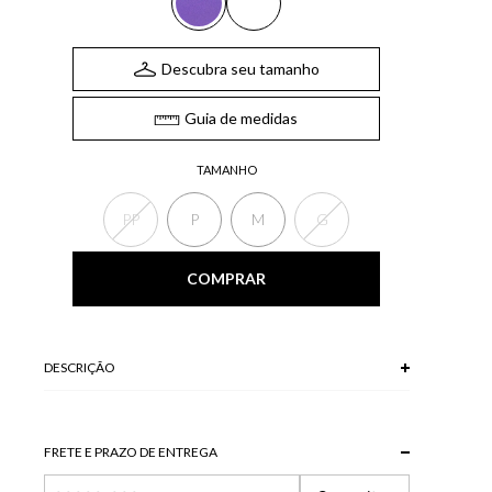
Descubra seu tamanho
Guia de medidas
TAMANHO
PP
P
M
G
COMPRAR
DESCRIÇÃO
O Short, confeccionado em tricot, possui pontos trabalhos e
shape solto ao corpo. Combine com o kimono de mesmo
estilo para um look fashionista e atemporal.
FRETE E PRAZO DE ENTREGA
*A tonalidade das cores pode variar de acordo com a sua
tela/monitor.