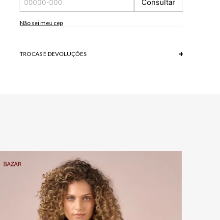
Consultar
100 % POLIESTER
Não sei meu cep
TROCAS E DEVOLUÇÕES
Troca em lojas físicas e devolução grátis no site.
saiba mais