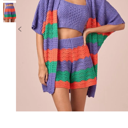
10
º
COLETE