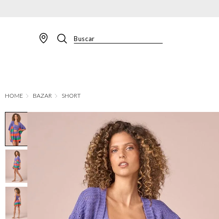
Buscar
TERMOS MAIS BUSCADOS
1
º
BLAZER
2
º
MACACAO
BAZAR
SHORT
3
º
CALÇA
4
º
BLUSA
5
º
SAIA
6
º
VESTIDOS
7
º
JAQUETA
8
º
CALÇA JEANS
9
º
SHORT