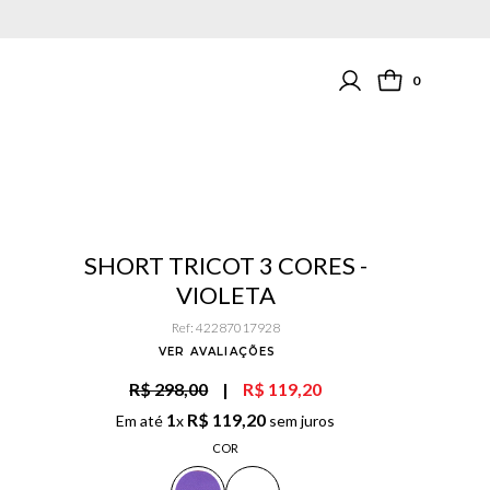
0
SHORT TRICOT 3 CORES -
VIOLETA
Ref
:
42287017928
VER AVALIAÇÕES
R$ 298,00
|
R$ 119,20
1
R$
119
,
20
Em até
x
sem juros
COR