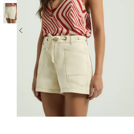
10
º
COLETE