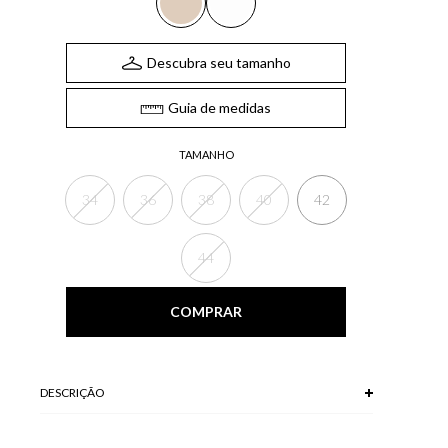
Descubra seu tamanho
Guia de medidas
TAMANHO
34
36
38
40
42
44
COMPRAR
DESCRIÇÃO
O Short, confeccionado em sarja, possui bolsos frontais e
traseiros, fechamento frontal por zíper e botão, ilhós no cós