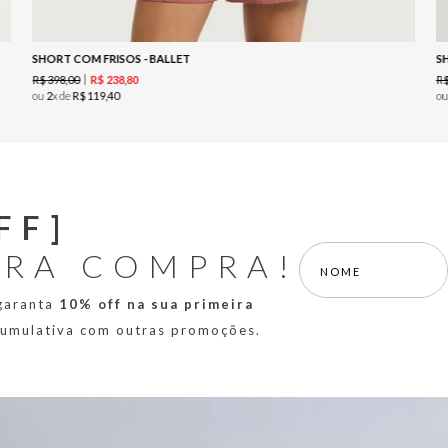
SHORT COM FRISOS - BALLET
S
R$
398
,
00
R
R$
238
,
80
ou
2
x de
R$
119
,
40
o
FF]
IRA COMPRA!
 garanta
10% off na sua primeira
 cumulativa com outras promoções.