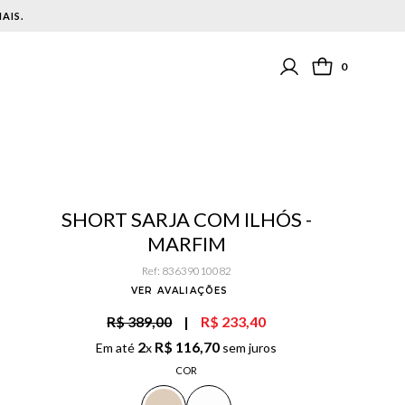
AIS.
0
SHORT SARJA COM ILHÓS -
MARFIM
Ref
:
83639010082
VER AVALIAÇÕES
R$ 389,00
|
R$ 233,40
2
R$
116
,
70
Em até
x
sem juros
COR