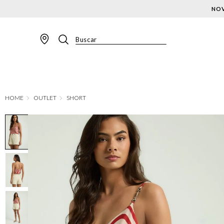
NOV
Buscar
TERMOS MAIS BUSCADOS
1
º
BLAZER
2
º
MACACAO
OUTLET
SHORT
3
º
CALÇA
4
º
BLUSA
5
º
SAIA
6
º
VESTIDOS
7
º
JAQUETA
8
º
SHORT
9
º
CALÇA JEANS