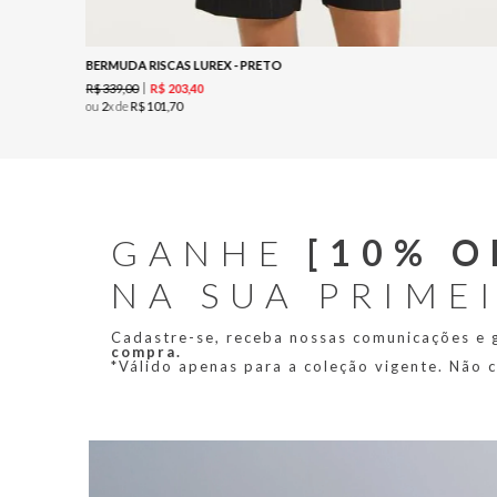
BERMUDA RISCAS LUREX - PRETO
R$
339
,
00
R$
203
,
40
ou
2
x de
R$
101
,
70
GANHE
[10% O
NA SUA PRIME
Cadastre-se, receba nossas comunicações e
compra.
*Válido apenas para a coleção vigente. Não