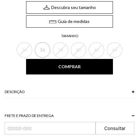
Descubra seu tamanho
Guia de medidas
TAMANHO
34
36
38
40
42
44
COMPRAR
DESCRIÇÃO
O Short, confeccionado em sarja, possui bordado frontal aplicado, bolsos
laterais e traseiros e fechamento por zíper e botão. É a peça perfeita para
trazer ainda mais estilo aos seus looks casuais.
FRETE E PRAZO DE ENTREGA
Composição: 55% Poliéster + 45% Algodão
Consultar
*A tonalidade das cores pode variar de acordo com a sua tela/monit