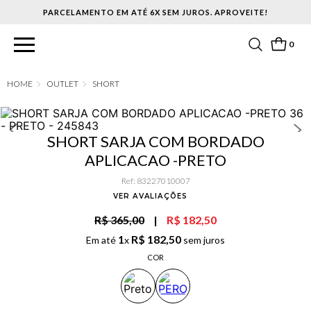
PARCELAMENTO EM ATÉ 6X SEM JUROS. APROVEITE!
0
OUTLET
SHORT
SHORT SARJA COM BORDADO
APLICACAO -PRETO
Ref
:
83227010007
VER AVALIAÇÕES
R$ 365,00
|
R$ 182,50
1
R$
182
,
50
Em até
x
sem juros
COR