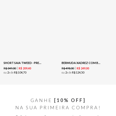
SHORT SAIA TWEED - PRETO
BERMUDA XADREZ COM BOLSOS FRONTAIS - PRETO
R$
349
,
00
R$
498
,
00
R$
209
,
40
R$
249
,
00
ou
2
x de
R$
104
,
70
ou
2
x de
R$
124
,
50
GANHE
[10% OFF]
NA SUA PRIMEIRA COMPRA!