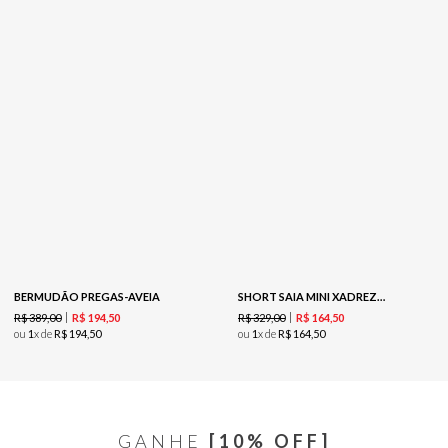
BERMUDÃO PREGAS-AVEIA
SHORT SAIA MINI XADREZ-PRETO
R$
389
,
00
R$
329
,
00
R$
194
,
50
R$
164
,
50
ou
1
x de
R$
194
,
50
ou
1
x de
R$
164
,
50
GANHE
[10% OFF]