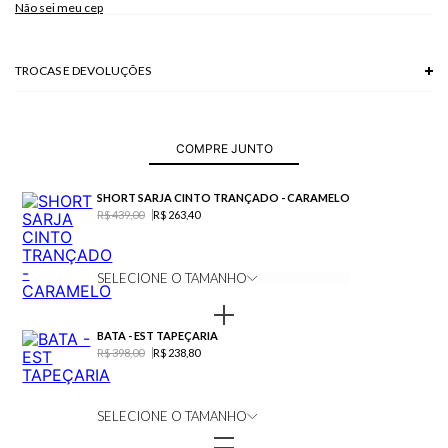
Não sei meu cep
TROCAS E DEVOLUÇÕES
Troca em lojas físicas e devolução grátis no site.
saiba mais
COMPRE JUNTO
SHORT SARJA CINTO TRANÇADO - CARAMELO
R$ 439,00
R$ 263,40
SELECIONE O TAMANHO
BATA - EST TAPEÇARIA
R$ 398,00
R$ 238,80
SELECIONE O TAMANHO