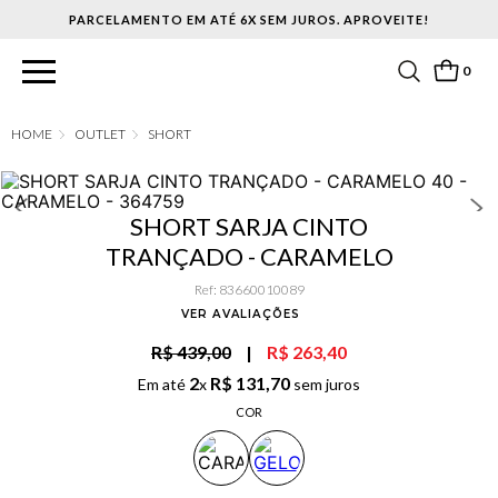
PARCELAMENTO EM ATÉ 6X SEM JUROS. APROVEITE!
0
OUTLET
SHORT
SHORT SARJA CINTO
TRANÇADO - CARAMELO
Ref
:
83660010089
VER AVALIAÇÕES
R$ 439,00
|
R$ 263,40
2
R$
131
,
70
Em até
x
sem juros
COR