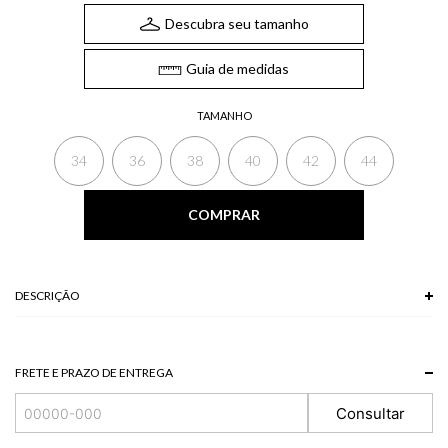
Descubra seu tamanho
Guia de medidas
TAMANHO
34
36
38
40
42
44
COMPRAR
DESCRIÇÃO
O Short de sarja apresenta bolsos laterais e traseiros, fechamento padrão
frontal e cinto trançado de mesma cor. O short de sarja apresenta um tecido
resistente é uma ótima escolha para o dia a dia, sem abrir mão do estilo.
FRETE E PRAZO DE ENTREGA
*A tonalidade das cores pode variar de acordo com a sua tela/monitor.
Consultar
100% ALGODAO
Modelo veste P.