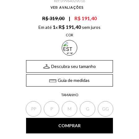
Ref
:
0996402V016
VER AVALIAÇÕES
R$ 319,00
|
R$ 191,40
1
R$
191
,
40
Em até
x
sem juros
COR
Descubra seu tamanho
Guia de medidas
TAMANHO
PP
P
M
G
GG
COMPRAR