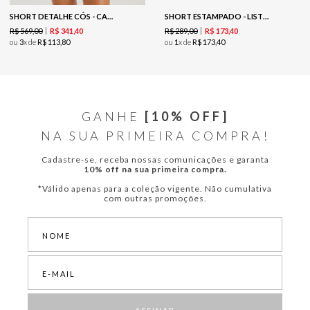
SHORT DETALHE CÓS - CARAMELO
SHORT ESTAMPADO - LISTRADO INDIGO
R$
569
,
00
R$
289
,
00
R$
341
,
40
R$
173
,
40
ou
3
x de
R$
113
,
80
ou
1
x de
R$
173
,
40
GANHE
[10% OFF]
NA SUA PRIMEIRA COMPRA!
Cadastre-se, receba nossas comunicações e garanta
10% off na sua primeira compra.
*Válido apenas para a coleção vigente. Não cumulativa
com outras promoções.