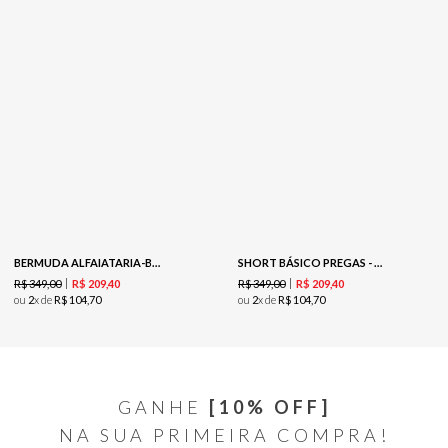
BERMUDA ALFAIATARIA-BRANCO
SHORT BÁSICO PREGAS - BRANCO
R$
349
,
00
R$
349
,
00
R$
209
,
40
R$
209
,
40
ou
2
x de
R$
104
,
70
ou
2
x de
R$
104
,
70
GANHE
[10% OFF]
NA SUA PRIMEIRA COMPRA!