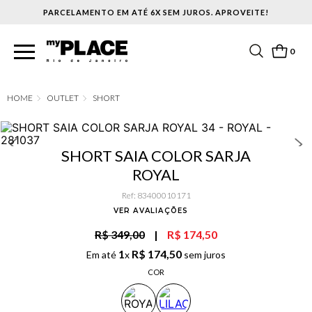
PARCELAMENTO EM ATÉ 6X SEM JUROS. APROVEITE!
0
OUTLET
SHORT
SHORT SAIA COLOR SARJA
ROYAL
Ref
:
83400010171
VER AVALIAÇÕES
R$ 349,00
|
R$ 174,50
1
R$
174
,
50
Em até
x
sem juros
COR