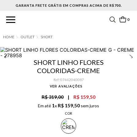
0
OUTLET
SHORT
SHORT LINHO FLORES
COLORIDAS-CREME
Ref
:
07442040087
VER AVALIAÇÕES
R$ 319,00
|
R$ 159,50
1
R$
159
,
50
Em até
x
sem juros
COR