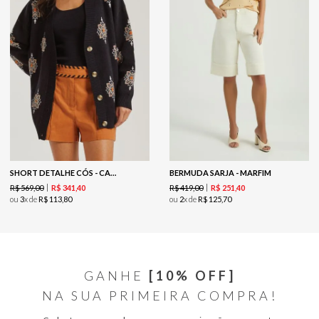
SHORT DETALHE CÓS - CARAMELO
BERMUDA SARJA - MARFIM
R$
569
,
00
R$
419
,
00
R$
341
,
40
R$
251
,
40
ou
3
x de
R$
113
,
80
ou
2
x de
R$
125
,
70
GANHE
[10% OFF]
NA SUA PRIMEIRA COMPRA!