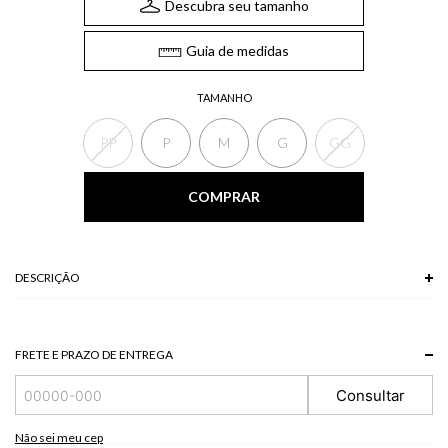
Descubra seu tamanho
Guia de medidas
TAMANHO
PP
P
M
G
GG
COMPRAR
DESCRIÇÃO
O Short, confeccionado em linho, possui pregas frontais, detalhes frontais
com botões e zíper lateral para fechamento. Combine o short em linho com
colete e crie composições elegantes e descomplicadas.
FRETE E PRAZO DE ENTREGA
*A tonalidade das cores pode variar de acordo com a sua tela/monitor.
Consultar
70% VISCOSE + 30% LINHO
Modelo veste P.
Não sei meu cep