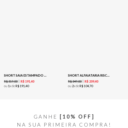
SHORT SAIA ESTAMPADO - DETALHES
SHORT ALFAIATARIA RISCA DE GIZ - GRAY
R$
319
,
00
R$
349
,
00
R$
191
,
40
R$
209
,
40
ou
1
x de
R$
191
,
40
ou
2
x de
R$
104
,
70
GANHE
[10% OFF]
NA SUA PRIMEIRA COMPRA!