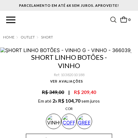
PARCELAMENTO EM ATÉ 6X SEM JUROS. APROVEITE!
0
OUTLET
SHORT
SHORT LINHO BOTÕES -
VINHO
Ref
:
10382010188
VER AVALIAÇÕES
R$ 349,00
|
R$ 209,40
2
R$
104
,
70
Em até
x
sem juros
COR