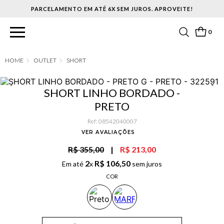
PARCELAMENTO EM ATÉ 6X SEM JUROS. APROVEITE!
0
OUTLET
SHORT
SHORT LINHO BORDADO -
PRETO
Ref
:
08542040007
VER AVALIAÇÕES
R$ 355,00
|
R$ 213,00
2
R$
106
,
50
Em até
x
sem juros
COR