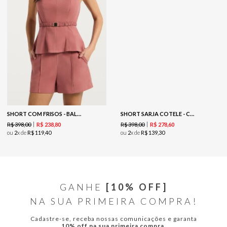
SHORT COM FRISOS - BALLET
SHORT SARJA COTELE - CREME
R$
398
,
00
R$
398
,
00
R$
238
,
80
R$
278
,
60
ou
2
x de
R$
119
,
40
ou
2
x de
R$
139
,
30
GANHE
[10% OFF]
NA SUA PRIMEIRA COMPRA!
Cadastre-se, receba nossas comunicações e garanta
10% off na sua primeira compra.