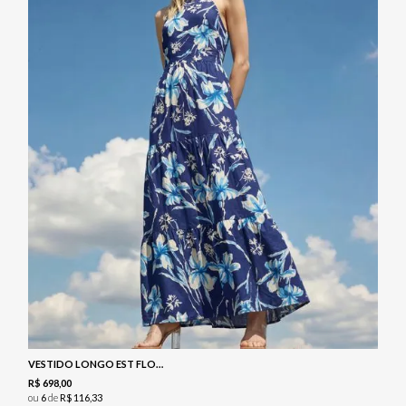
VESTIDO LONGO EST FLORAL NAVY
R$
698
,
00
ou
6
de
R$
116
,
33