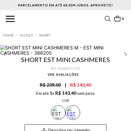
PARCELAMENTO EM ATÉ 6X SEM JUROS. APROVEITE!
0
OUTLET
SHORT
SHORT EST MINI CASHMERES
Ref
:
1066001V133
VER AVALIAÇÕES
R$ 239,00
|
R$ 143,40
1
R$
143
,
40
Em até
x
sem juros
COR
Descubra seu tamanho