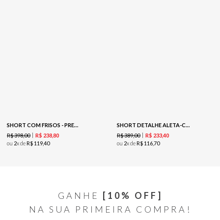
SHORT COM FRISOS - PRETO
SHORT DETALHE ALETA-CREME
R$
398
,
00
R$
389
,
00
R$
238
,
80
R$
233
,
40
ou
2
x de
R$
119
,
40
ou
2
x de
R$
116
,
70
GANHE
[10% OFF]
NA SUA PRIMEIRA COMPRA!