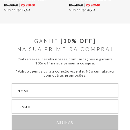
R$
398
,
00
R$
349
,
00
R$
238
,
80
R$
209
,
40
ou
2
x de
R$
119
,
40
ou
2
x de
R$
104
,
70
GANHE
[10% OFF]
NA SUA PRIMEIRA COMPRA!
Cadastre-se, receba nossas comunicações e garanta
10% off na sua primeira compra.
*Válido apenas para a coleção vigente. Não cumulativa
com outras promoções.
ASSINAR