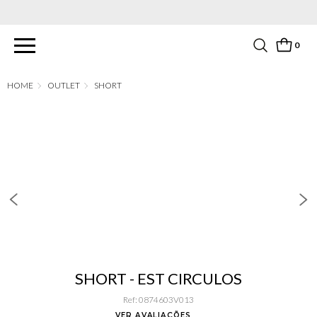
PARCELAMENTO EM ATÉ 6X SEM JUROS. APROVEITE!
0
OUTLET
SHORT
SHORT - EST CIRCULOS
Ref
:
0874603V013
VER AVALIAÇÕES