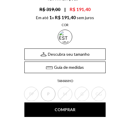
R$ 319,00
|
R$ 191,40
1
R$
191
,
40
Em até
x
sem juros
COR
Descubra seu tamanho
Guia de medidas
TAMANHO
PP
P
M
G
GG
COMPRAR