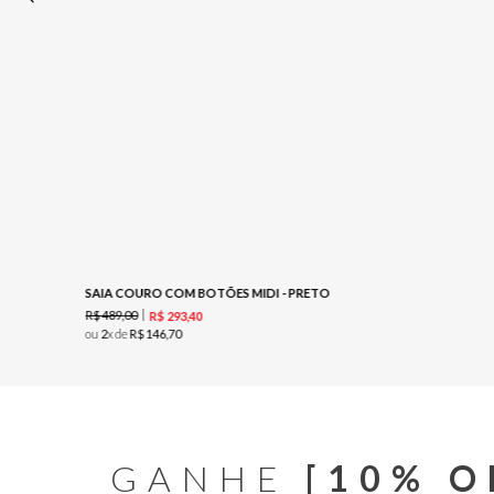
SAIA COURO COM BOTÕES MIDI - PRETO
R$
489
,
00
R$
293
,
40
ou
2
x de
R$
146
,
70
GANHE
[10% O