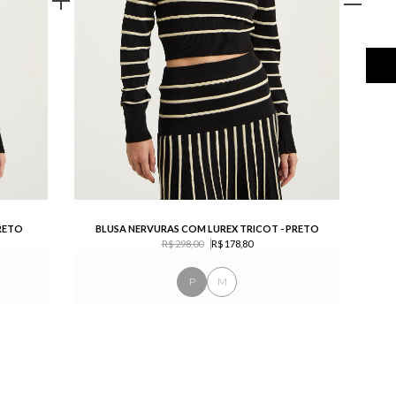
RETO
BLUSA NERVURAS COM LUREX TRICOT - PRETO
R$ 298,00
R$ 178,80
P
M