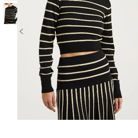
10
º
COLETE