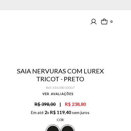
0
SAIA NERVURAS COM LUREX
TRICOT - PRETO
Ref
:
45438010007
VER AVALIAÇÕES
R$ 398,00
|
R$ 238,80
2
R$
119
,
40
Em até
x
sem juros
COR