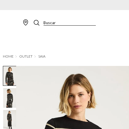
Buscar
TERMOS MAIS BUSCADOS
1
º
BLAZER
2
º
MACACAO
OUTLET
SAIA
3
º
CALÇA
4
º
BLUSA
5
º
SAIA
6
º
VESTIDOS
7
º
JAQUETA
8
º
CALÇA JEANS
9
º
SHORT