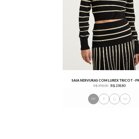
SAIA NERVURAS COM LUREX TRICOT - P
R$ 398,00
R$ 238,80
PP
P
G
M