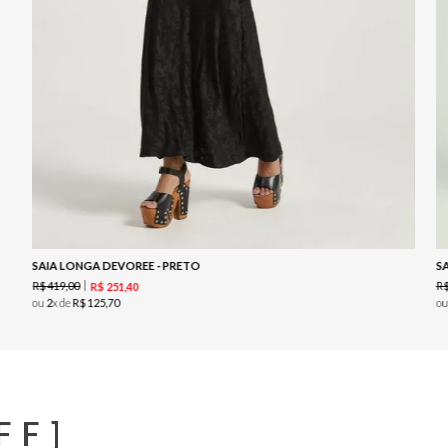
SAIA LONGA DEVOREE - PRETO
S
R$
419
,
00
R
R$
251
,
40
ou
2
x de
R$
125
,
70
o
FF]