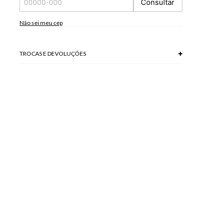
Consultar
*A tonalidade das cores pode variar de acordo com a sua
tela/monitor.
Não sei meu cep
Modelo veste P.
TROCAS E DEVOLUÇÕES
Troca em lojas físicas e devolução grátis no site.
saiba mais