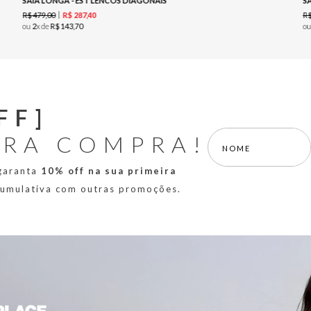
SAIA LONGA - EST LENCOS DIAGONAIS
S
R$
479
,
00
R
R$
287
,
40
ou
2
x de
R$
143
,
70
o
FF]
IRA COMPRA!
 garanta
10% off na sua primeira
 cumulativa com outras promoções.