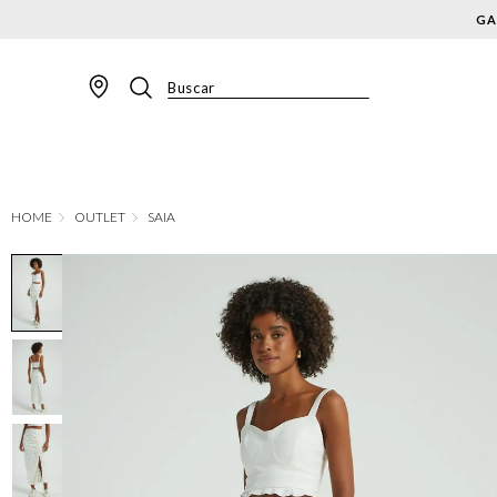
Buscar
TERMOS MAIS BUSCADOS
1
º
BLAZER
2
º
MACACAO
OUTLET
SAIA
3
º
CALÇA
4
º
BLUSA
5
º
SAIA
6
º
VESTIDOS
7
º
JAQUETA
8
º
CALÇA JEANS
9
º
SHORT