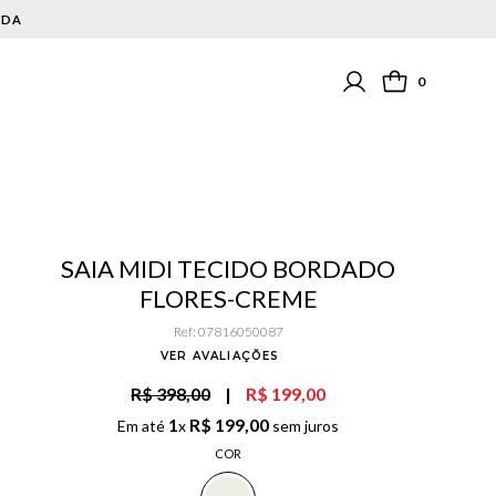
0
SAIA MIDI TECIDO BORDADO
FLORES-CREME
Ref
:
07816050087
VER AVALIAÇÕES
R$ 398,00
|
R$ 199,00
1
R$
199
,
00
Em até
x
sem juros
COR