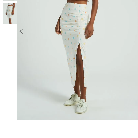
10
º
COLETE