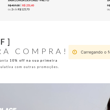
SAIA LONGA DEVOREE - PRETO
S
R$
419
,
00
R
R$
251
,
40
ou
2
x de
R$
125
,
70
o
F]
RA COMPRA!
Carregando o fo
ranta
10% off na sua primeira
mulativa com outras promoções.