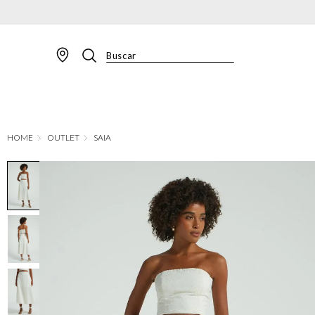
Buscar
TERMOS MAIS BUSCADOS
1
º
BLAZER
2
º
MACACAO
OUTLET
SAIA
3
º
CALÇA
4
º
BLUSA
5
º
SAIA
6
º
VESTIDOS
7
º
JAQUETA
8
º
SHORT
9
º
CALÇA JEANS