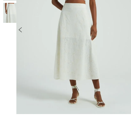
10
º
COLETE