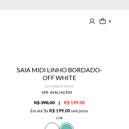
0
SAIA MIDI LINHO BORDADO-
OFF WHITE
Ref
:
08867010096
VER AVALIAÇÕES
R$ 398,00
|
R$ 199,00
1
R$
199
,
00
Em até
x
sem juros
COR