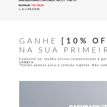
SAIA NERVURAS COM LUREX TRICOT - PRETO
R$
398
,
00
R$
238
,
80
ou
2
x de
R$
119
,
40
GANHE
[10% OF
NA SUA PRIMEI
Cadastre-se, receba nossas comunicações e ga
compra.
*Válido apenas para a coleção vigente. Não cu