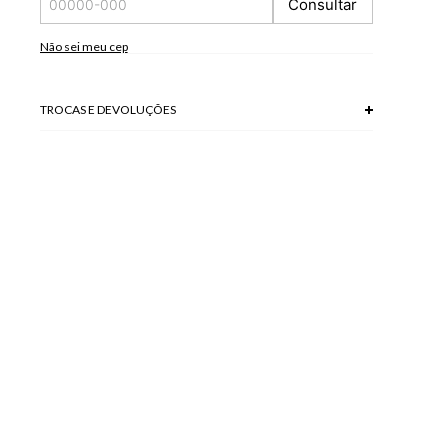
Consultar
tela/monitor.
98% VISCOSE + 2% POLIESTER
Não sei meu cep
Modelo veste P.
TROCAS E DEVOLUÇÕES
Troca em lojas físicas e devolução grátis no site.
saiba mais