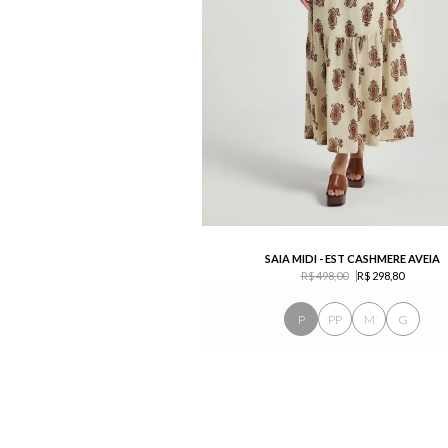
SAIA MIDI - EST CASHMERE AVEIA
R$ 498,00
R$ 298,80
P
PP
M
G