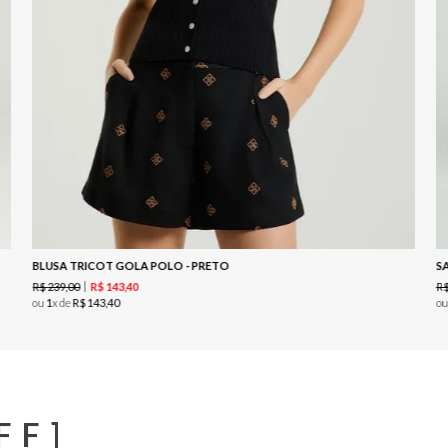
BLUSA TRICOT GOLA POLO - PRETO
S
R$
239
,
00
R
R$
143
,
40
ou
1
x de
R$
143
,
40
o
FF]