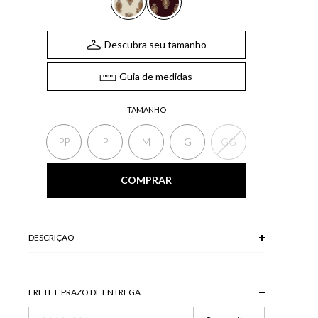
Descubra seu tamanho
Guia de medidas
TAMANHO
PP
P
M
G
GG
COMPRAR
DESCRIÇÃO
A Saia estampada possui elástico no cós e recorte na saia
fluida. A saia, com estampa elaborada e movimento suave, é
ideal para quem busca elegância com personalidade.
FRETE E PRAZO DE ENTREGA
*As peças podem variar a estampa de acordo com o corte.
A tonalidade das cores pode variar de acordo com a sua