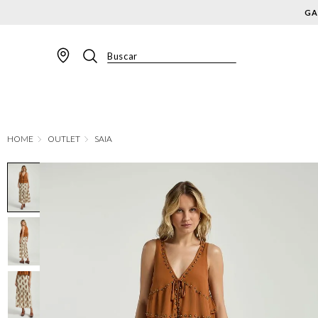
Buscar
TERMOS MAIS BUSCADOS
1
º
BLAZER
2
º
MACACAO
OUTLET
SAIA
3
º
CALÇA
4
º
BLUSA
5
º
SAIA
6
º
VESTIDOS
7
º
JAQUETA
8
º
CALÇA JEANS
9
º
SHORT