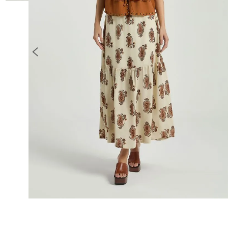
10
º
COLETE