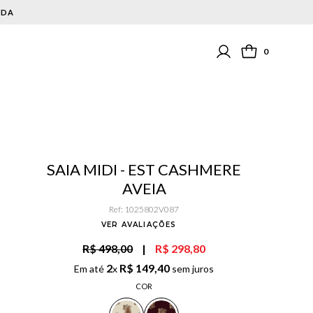
0
SAIA MIDI - EST CASHMERE
AVEIA
Ref
:
1025802V087
VER AVALIAÇÕES
R$ 498,00
|
R$ 298,80
2
R$
149
,
40
Em até
x
sem juros
COR