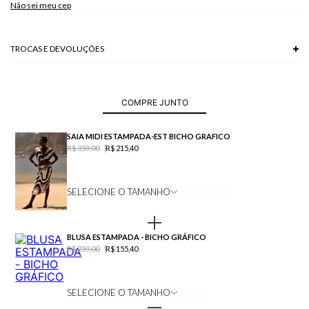
Não sei meu cep
TROCAS E DEVOLUÇÕES
Troca em lojas físicas e devolução grátis no site.
saiba mais
COMPRE JUNTO
SAIA MIDI ESTAMPADA-EST BICHO GRAFICO
R$ 359,00
R$ 215,40
SELECIONE O TAMANHO
BLUSA ESTAMPADA - BICHO GRÁFICO
R$ 259,00
R$ 155,40
SELECIONE O TAMANHO