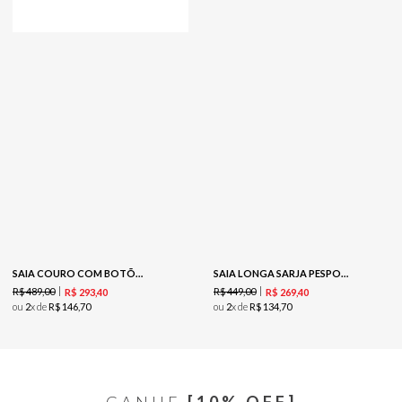
SAIA COURO COM BOTÕES MIDI - PRETO
SAIA LONGA SARJA PESPONTO - MARROM
R$
489
,
00
R$
449
,
00
R$
293
,
40
R$
269
,
40
ou
2
x de
R$
146
,
70
ou
2
x de
R$
134
,
70