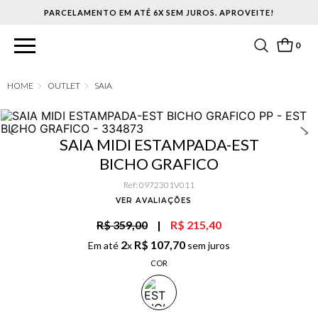
PARCELAMENTO EM ATÉ 6X SEM JUROS. APROVEITE!
0
OUTLET
SAIA
SAIA MIDI ESTAMPADA-EST
BICHO GRAFICO
Ref
:
0972301V011
VER AVALIAÇÕES
R$ 359,00
|
R$ 215,40
2
R$
107
,
70
Em até
x
sem juros
COR