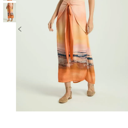
10
º
COLETE