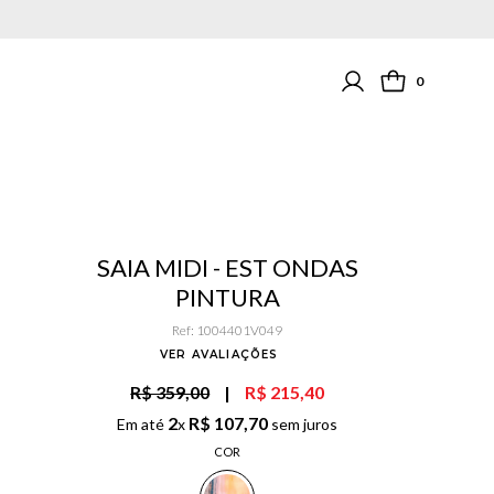
0
SAIA MIDI - EST ONDAS
PINTURA
Ref
:
1004401V049
VER AVALIAÇÕES
R$ 359,00
|
R$ 215,40
2
R$
107
,
70
Em até
x
sem juros
COR