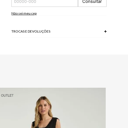
Consultar
Não sei meu cep
TROCAS E DEVOLUÇÕES
Troca em lojas físicas e devolução grátis no site.
saiba mais