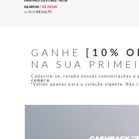
SAIA MIDI DEVOREE - BLUE
R$
389
,
00
R$
233
,
40
ou
2
x de
R$
116
,
70
GANHE
[10% O
NA SUA PRIME
Cadastre-se, receba nossas comunicações e
compra.
*Válido apenas para a coleção vigente. Não