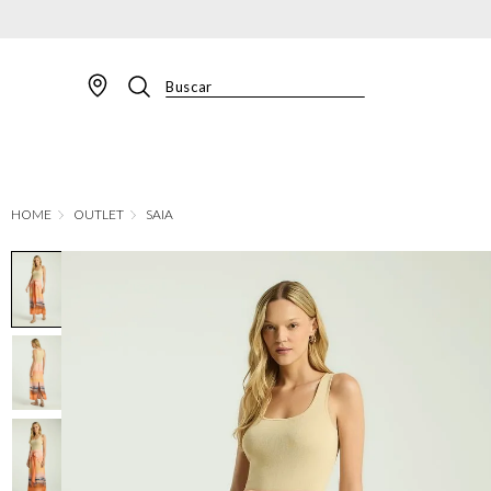
Buscar
TERMOS MAIS BUSCADOS
1
º
BLAZER
2
º
MACACAO
OUTLET
SAIA
3
º
CALÇA
4
º
BLUSA
5
º
SAIA
6
º
VESTIDOS
7
º
JAQUETA
8
º
CALÇA JEANS
9
º
SHORT