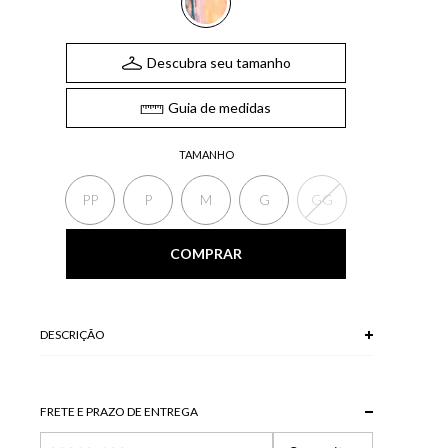
Descubra seu tamanho
Guia de medidas
TAMANHO
PP
P
M
G
GG
COMPRAR
DESCRIÇÃO
100% VISCOSE
Modelo veste P.
FRETE E PRAZO DE ENTREGA