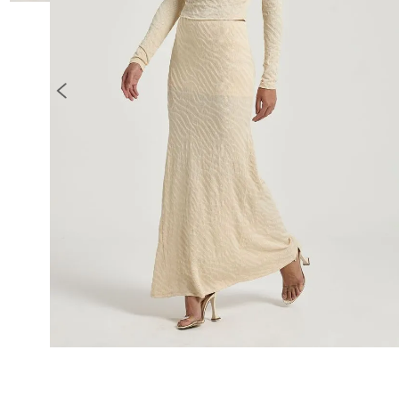
10
º
COLETE