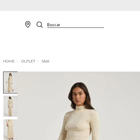
Buscar
TERMOS MAIS BUSCADOS
1
º
BLAZER
2
º
MACACAO
OUTLET
SAIA
3
º
CALÇA
4
º
BLUSA
5
º
SAIA
6
º
VESTIDOS
7
º
JAQUETA
8
º
CALÇA JEANS
9
º
SHORT