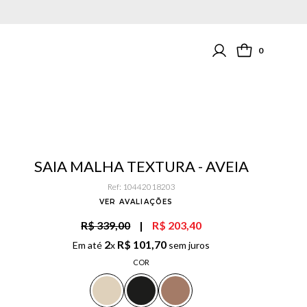
0
SAIA MALHA TEXTURA - AVEIA
Ref
:
10442018203
VER AVALIAÇÕES
R$ 339,00
|
R$ 203,40
2
R$
101
,
70
Em até
x
sem juros
COR