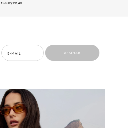
u
1
x de
R$
191
,
40
ou
1
x de
R$
ASSINAR