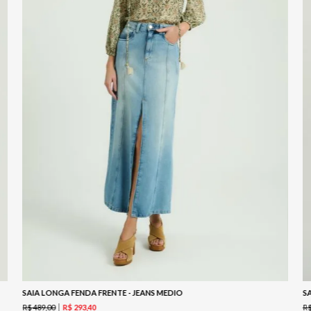
SAIA LONGA FENDA FRENTE - JEANS MEDIO
S
R$
489
,
00
R
R$
293
,
40