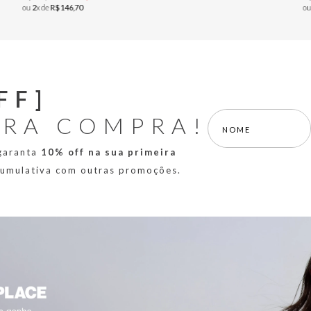
ou
2
x de
R$
146
,
70
o
FF]
IRA COMPRA!
 garanta
10% off na sua primeira
 cumulativa com outras promoções.