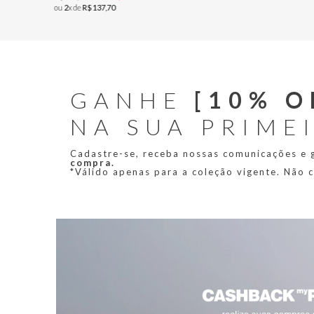
ou
2
x de
R$
137
,
70
GANHE
[10% O
NA SUA PRIME
Cadastre-se, receba nossas comunicações e
compra.
*Válido apenas para a coleção vigente. Não