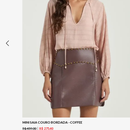
MINI SAIA COURO BORDADA - COFFEE
R$
459
,
00
R$
275
,
40