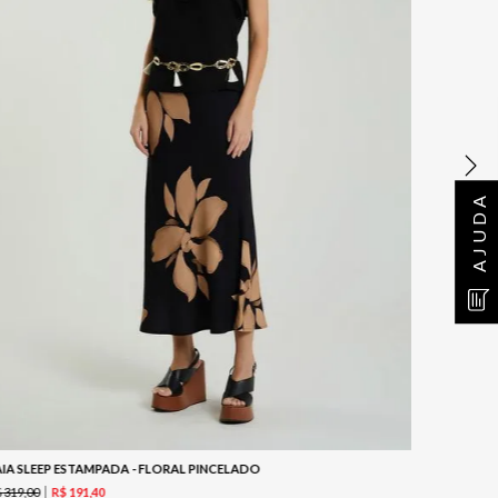
AJUDA
AIA SLEEP ESTAMPADA - FLORAL PINCELADO
SAIA ENV
$
319
,
00
R$
369
,
00
R$
191
,
40