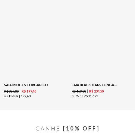
SAIA MIDI - EST ORGANICO
SAIA BLACK JEANS LONGA-BLACK JEANS
R$
329
,
00
R$
469
,
00
R$
197
,
40
R$
234
,
50
ou
1
x de
R$
197
,
40
ou
2
x de
R$
117
,
25
GANHE
[10% OFF]