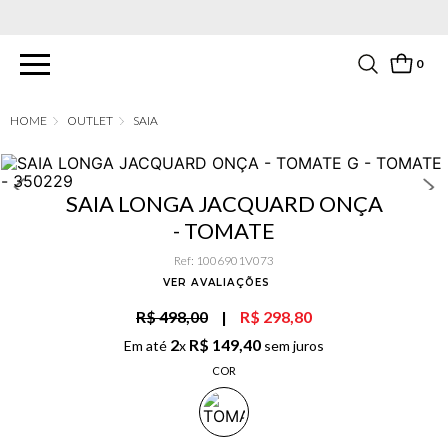
PARCELAMENTO EM ATÉ 6X SEM JUROS. APROVEITE!
0
OUTLET
SAIA
SAIA LONGA JACQUARD ONÇA
- TOMATE
Ref
:
1006901V073
VER AVALIAÇÕES
R$ 498,00
|
R$ 298,80
2
R$
149
,
40
Em até
x
sem juros
COR