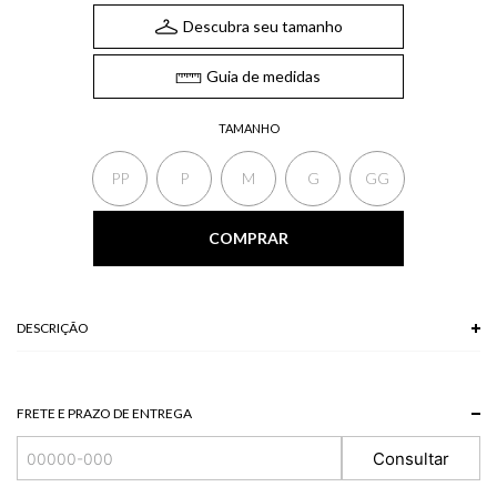
Descubra seu tamanho
Guia de medidas
TAMANHO
PP
P
M
G
GG
COMPRAR
DESCRIÇÃO
A Saia longa, de tecido jacquard, possui elástico no cós, recorte assimétrico
e modelagem solta ao corpo. Peça-chave para um visual delicado e atual, a
saia longa é perfeita para composições elegantes e cheias de personalidade.
FRETE E PRAZO DE ENTREGA
*A tonalidade das cores pode variar de acordo com a sua tela/monitor.
Consultar
100% VISCOSE
Modelo veste P.