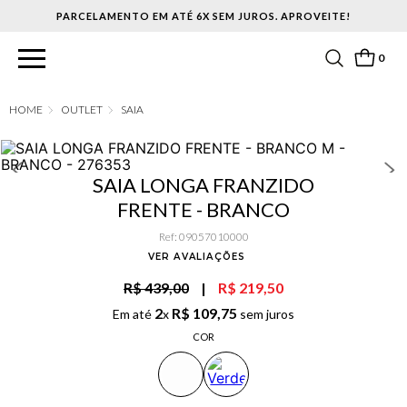
PARCELAMENTO EM ATÉ 6X SEM JUROS. APROVEITE!
0
OUTLET
SAIA
SAIA LONGA FRANZIDO
FRENTE - BRANCO
Ref
:
09057010000
VER AVALIAÇÕES
R$ 439,00
|
R$ 219,50
2
R$
109
,
75
Em até
x
sem juros
COR