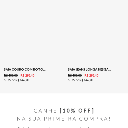
SAIA COURO COM BOTÕES MIDI - PRETO
SAIA JEANS LONGA NESGAS - JEANS
R$
489
,
00
R$
489
,
00
R$
293
,
40
R$
293
,
40
ou
2
x de
R$
146
,
70
ou
2
x de
R$
146
,
70
GANHE
[10% OFF]
NA SUA PRIMEIRA COMPRA!