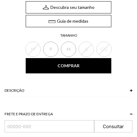
Descubra seu tamanho
Guia de medidas
TAMANHO
PP
P
M
G
GG
COMPRAR
DESCRIÇÃO
A Saia, de comprimento longo, possui franzimento frontal, recortes e zíper
lateral para fechamento. Combine com croppeds lisos ou estampados da
coleção para um look de verão moderno e atual.
FRETE E PRAZO DE ENTREGA
Composição: 100% Viscose
Consultar
*A tonalidade das cores pode variar de acordo com a sua tela/monitor.