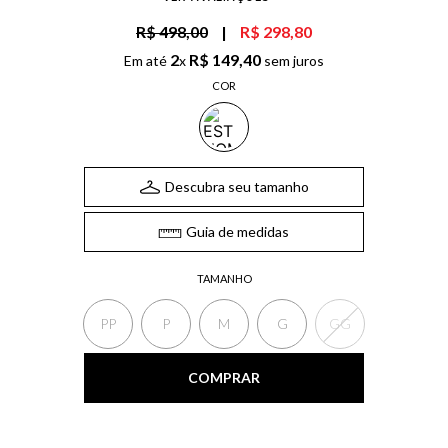
R$ 498,00
|
R$ 298,80
2
R$
149
,
40
Em até
x
sem juros
COR
Descubra seu tamanho
Guia de medidas
TAMANHO
PP
P
M
G
GG
COMPRAR