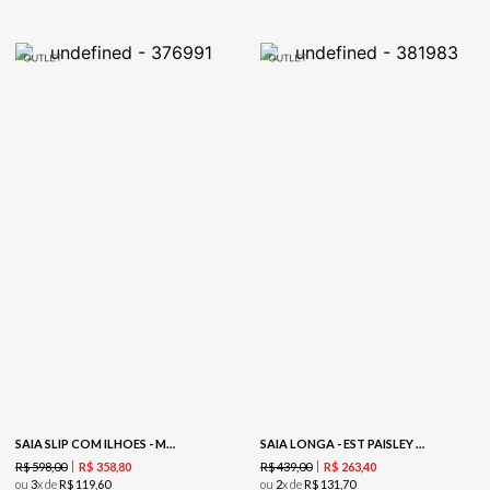
SAIA SLIP COM ILHOES - MARROM
SAIA LONGA - EST PAISLEY INFINITO
R$
598
,
00
R$
439
,
00
R$
358
,
80
R$
263
,
40
ou
3
x de
R$
119
,
60
ou
2
x de
R$
131
,
70