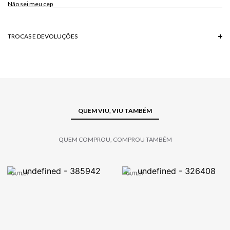
Não sei meu cep
Modelo veste P.
TROCAS E DEVOLUÇÕES
Troca em lojas físicas e devolução grátis no site.
saiba mais
QUEM VIU, VIU TAMBÉM
QUEM COMPROU, COMPROU TAMBÉM