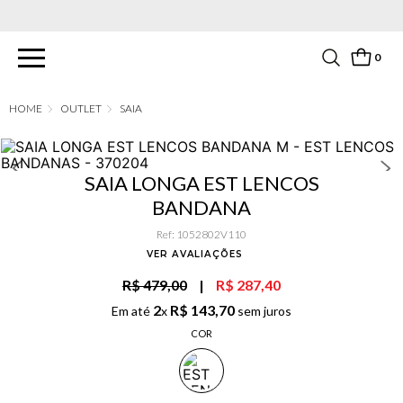
PARCELAMENTO EM ATÉ 6X SEM JUROS. APROVEITE!
0
OUTLET
SAIA
SAIA LONGA EST LENCOS
BANDANA
Ref
:
1052802V110
VER AVALIAÇÕES
R$ 479,00
|
R$ 287,40
2
R$
143
,
70
Em até
x
sem juros
COR