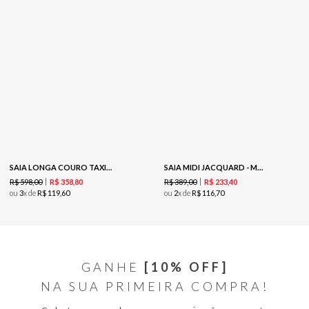
SAIA LONGA COURO TAXINHAS - PRETO
SAIA MIDI JACQUARD - MARFIM
R$
598
,
00
R$
389
,
00
R$
358
,
80
R$
233
,
40
ou
3
x de
R$
119
,
60
ou
2
x de
R$
116
,
70
GANHE
[10% OFF]
NA SUA PRIMEIRA COMPRA!