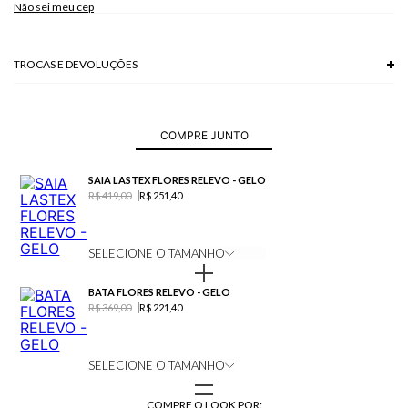
Não sei meu cep
TROCAS E DEVOLUÇÕES
Troca em lojas físicas e devolução grátis no site.
saiba mais
COMPRE JUNTO
SAIA LASTEX FLORES RELEVO - GELO
R$ 419,00
R$ 251,40
SELECIONE O TAMANHO
BATA FLORES RELEVO - GELO
R$ 369,00
R$ 221,40
SELECIONE O TAMANHO
COMPRE O LOOK POR: