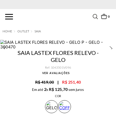
PARCELAMENTO EM ATÉ 6X SEM JUROS. APROVEITE!
0
OUTLET
SAIA
SAIA LASTEX FLORES RELEVO -
GELO
Ref
:
1043501V096
VER AVALIAÇÕES
R$ 419,00
|
R$ 251,40
2
R$
125
,
70
Em até
x
sem juros
COR