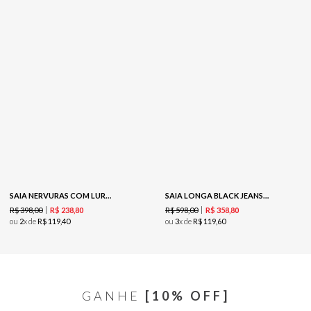
SAIA NERVURAS COM LUREX TRICOT - PRETO
SAIA LONGA BLACK JEANS COM ILHÓS - BLACK JEANS
R$
398
,
00
R$
598
,
00
R$
238
,
80
R$
358
,
80
ou
2
x de
R$
119
,
40
ou
3
x de
R$
119
,
60
GANHE
[10% OFF]