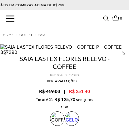
PARCELAMENTO EM ATÉ 6X SEM JUROS. APROVEITE!
0
OUTLET
SAIA
SAIA LASTEX FLORES RELEVO -
COFFEE
Ref
:
1043501V080
VER AVALIAÇÕES
R$ 419,00
|
R$ 251,40
2
R$
125
,
70
Em até
x
sem juros
COR