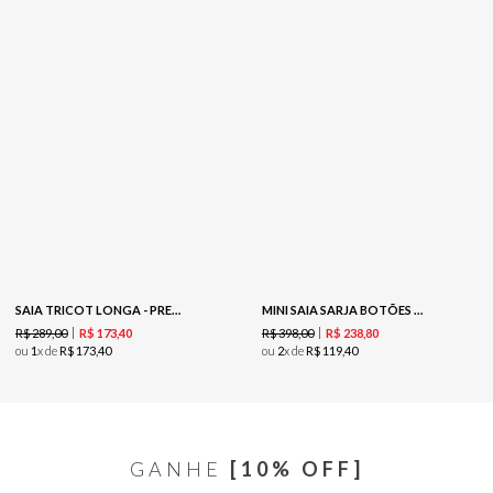
SAIA TRICOT LONGA - PRETO
MINI SAIA SARJA BOTÕES FRENTE - CARAMELO
R$
289
,
00
R$
398
,
00
R$
173
,
40
R$
238
,
80
ou
1
x de
R$
173
,
40
ou
2
x de
R$
119
,
40
GANHE
[10% OFF]