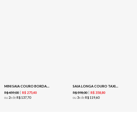
MINI SAIA COURO BORDADA - COFFEE
SAIA LONGA COURO TAXINHAS - PRETO
R$
459
,
00
R$
598
,
00
R$
275
,
40
R$
358
,
80
ou
2
x de
R$
137
,
70
ou
3
x de
R$
119
,
60