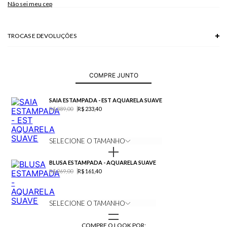
Não sei meu cep
Modelo veste P.
TROCAS E DEVOLUÇÕES
Troca em lojas físicas e devolução grátis no site.
saiba mais
COMPRE JUNTO
SAIA ESTAMPADA - EST AQUARELA SUAVE
R$ 389,00
R$ 233,40
SELECIONE O TAMANHO
BLUSA ESTAMPADA - AQUARELA SUAVE
R$ 269,00
R$ 161,40
SELECIONE O TAMANHO
COMPRE O LOOK POR: