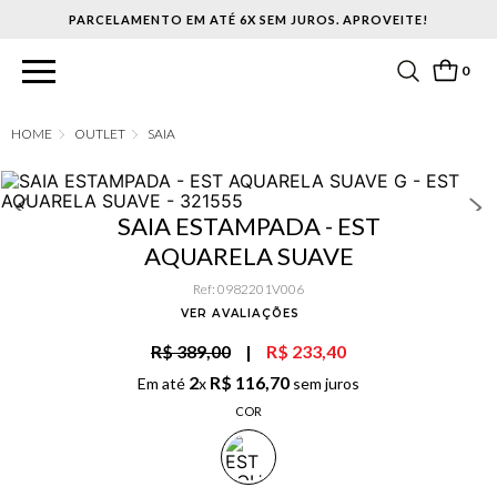
PARCELAMENTO EM ATÉ 6X SEM JUROS. APROVEITE!
0
OUTLET
SAIA
SAIA ESTAMPADA - EST
AQUARELA SUAVE
Ref
:
0982201V006
VER AVALIAÇÕES
R$ 389,00
|
R$ 233,40
2
R$
116
,
70
Em até
x
sem juros
COR