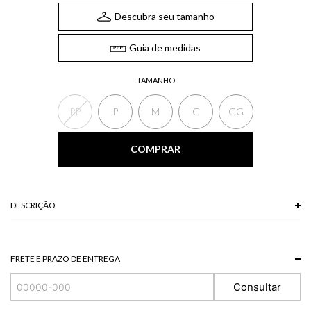
Descubra seu tamanho
Guia de medidas
TAMANHO
PP
P
M
G
GG
COMPRAR
DESCRIÇÃO
A Saia longa estampada possui bolsos laterais, elástico no cós e modelagem
fluída. Combine a saia longa com cropped de mesma estampa para um look
fresco, que traz feminilidade e romantismo.
FRETE E PRAZO DE ENTREGA
*As peças podem variar a estampa de acordo com o corte.
A tonalidade das cores pode variar de acordo com a sua tela/monitor.
Consultar
100% VISCOSE