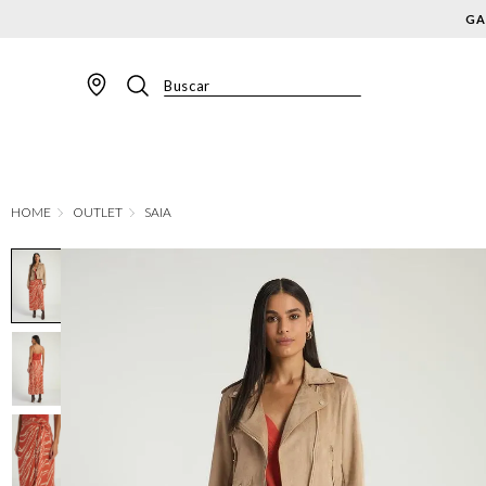
Buscar
TERMOS MAIS BUSCADOS
1
º
BLAZER
2
º
MACACAO
OUTLET
SAIA
3
º
CALÇA
4
º
BLUSA
5
º
SAIA
6
º
VESTIDOS
7
º
JAQUETA
8
º
CALÇA JEANS
9
º
SHORT