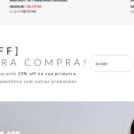
SAIA MIDI - EST BANDANA ORIGINAL
S
R$
329
,
00
R
R$
197
,
40
ou
1
x de
R$
197
,
40
o
FF]
IRA COMPRA!
 garanta
10% off na sua primeira
 cumulativa com outras promoções.