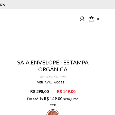
0
SAIA ENVELOPE - ESTAMPA
ORGÂNICA
Ref
:
09037028225
VER AVALIAÇÕES
R$ 298,00
|
R$ 149,00
1
R$
149
,
00
Em até
x
sem juros
COR