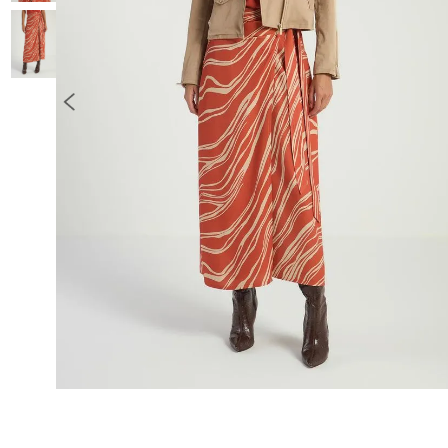
10
º
COLETE