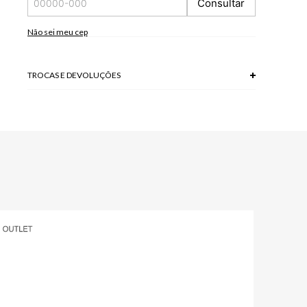
Consultar
*As peças podem variar a estampa de acordo com o corte.
A tonalidade das cores pode variar de acordo com a sua
tela/monitor.
Não sei meu cep
100% VISCOSE
Modelo veste P
TROCAS E DEVOLUÇÕES
Troca em lojas físicas e devolução grátis no site.
saiba mais