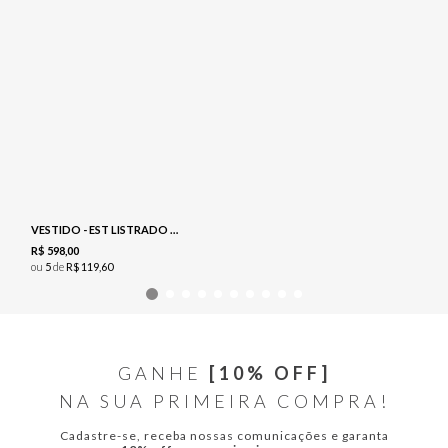
VESTIDO - EST LISTRADO GEOMETRICO
R$
598
,
00
ou
5
de
R$
119
,
60
GANHE
[10% OFF]
NA SUA PRIMEIRA COMPRA!
Cadastre-se, receba nossas comunicações e garanta