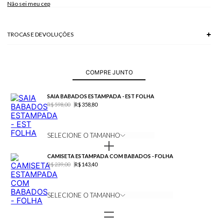
Não sei meu cep
Modelo veste P.
TROCAS E DEVOLUÇÕES
Troca em lojas físicas e devolução grátis no site.
saiba mais
COMPRE JUNTO
SAIA BABADOS ESTAMPADA - EST FOLHA
R$ 598,00
R$ 358,80
SELECIONE O TAMANHO
CAMISETA ESTAMPADA COM BABADOS - FOLHA
R$ 239,00
R$ 143,40
SELECIONE O TAMANHO