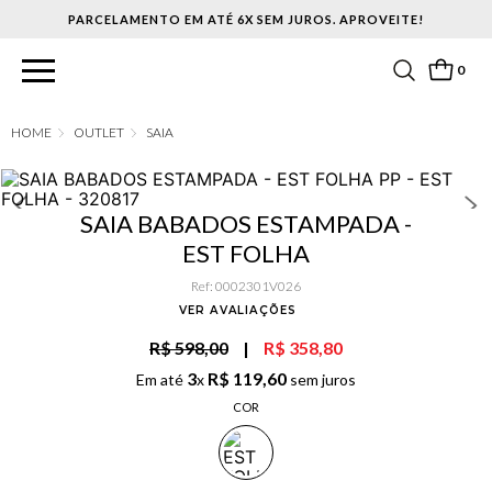
PARCELAMENTO EM ATÉ 6X SEM JUROS. APROVEITE!
0
OUTLET
SAIA
SAIA BABADOS ESTAMPADA -
EST FOLHA
Ref
:
0002301V026
VER AVALIAÇÕES
R$ 598,00
|
R$ 358,80
3
R$
119
,
60
Em até
x
sem juros
COR