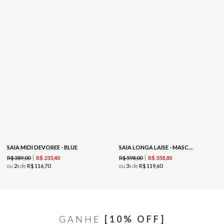
SAIA MIDI DEVOREE - BLUE
SAIA LONGA LAISE - MASCAVO
R$
389
,
00
R$
598
,
00
R$
233
,
40
R$
358
,
80
ou
2
x de
R$
116
,
70
ou
3
x de
R$
119
,
60
GANHE
[10% OFF]