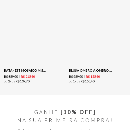
BATA - EST MOSAICO MISTICO
BLUSA OMBRO A OMBRO DEVOREE - GREEN
R$
359
,
00
R$
259
,
00
R$
215
,
40
R$
155
,
40
ou
2
x de
R$
107
,
70
ou
1
x de
R$
155
,
40
GANHE
[10% OFF]
NA SUA PRIMEIRA COMPRA!