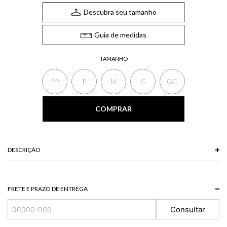
Descubra seu tamanho
Guia de medidas
TAMANHO
PP
P
M
G
GG
COMPRAR
DESCRIÇÃO
A Regata possui gola arredondada, recortes verticais, zíper traseiro para
fechamento e cinto franzido com fechamento frontal. A blusa é perfeita para
quem busca um visual elegante e, ao mesmo tempo, moderno.
FRETE E PRAZO DE ENTREGA
*A tonalidade das cores pode variar de acordo com a sua tela/monitor.
Consultar
93 % VISCOSE + 7 % POLIESTER
Modelo veste P.