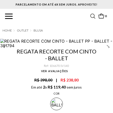
PARCELAMENTO EM ATÉ 6X SEM JUROS. APROVEITE!
0
OUTLET
BLUSA
REGATA RECORTE COM CINTO
- BALLET
Ref
:
1066701V140
VER AVALIAÇÕES
R$ 398,00
|
R$ 238,80
2
R$
119
,
40
Em até
x
sem juros
COR