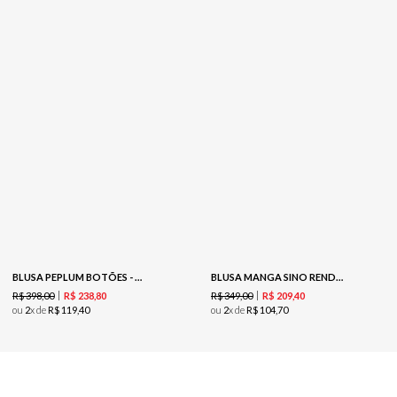
BLUSA PEPLUM BOTÕES - COOKIE
BLUSA MANGA SINO RENDADA TRICOT - CARAMELO
R$
398
,
00
R$
349
,
00
R$
238
,
80
R$
209
,
40
ou
2
x de
R$
119
,
40
ou
2
x de
R$
104
,
70