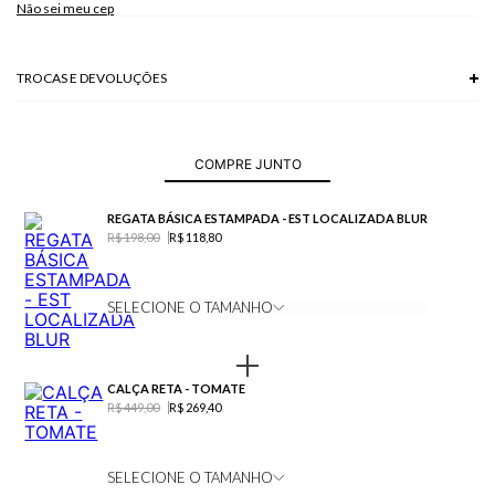
Não sei meu cep
TROCAS E DEVOLUÇÕES
Troca em lojas físicas e devolução grátis no site.
saiba mais
COMPRE JUNTO
REGATA BÁSICA ESTAMPADA - EST LOCALIZADA BLUR
R$ 198,00
R$ 118,80
SELECIONE O TAMANHO
CALÇA RETA - TOMATE
R$ 449,00
R$ 269,40
SELECIONE O TAMANHO