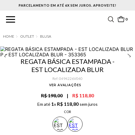
PARCELAMENTO EM ATÉ 6X SEM JUROS. APROVEITE!
0
OUTLET
BLUSA
REGATA BÁSICA ESTAMPADA -
EST LOCALIZADA BLUR
Ref
:
0494226V040
VER AVALIAÇÕES
R$ 198,00
|
R$ 118,80
1
R$
118
,
80
Em até
x
sem juros
COR