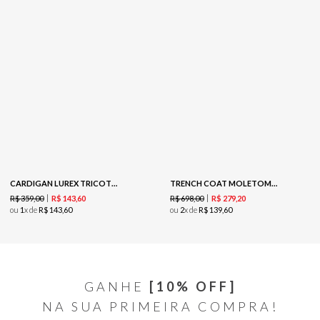
CARDIGAN LUREX TRICOT - PRATA
TRENCH COAT MOLETOM -CHERRY
R$
359
,
00
R$
698
,
00
R$
143
,
60
R$
279
,
20
ou
1
x de
R$
143
,
60
ou
2
x de
R$
139
,
60
GANHE
[10% OFF]
NA SUA PRIMEIRA COMPRA!