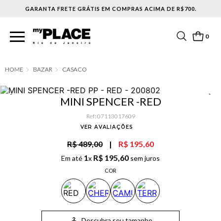
IS EM COMPRAS ACIMA DE R$700.
0
BAZAR
CASACO
MINI SPENCER -RED
Ref
:
07113017609
VER AVALIAÇÕES
R$ 489,00
|
R$ 195,60
1
R$
195
,
60
Em até
x
sem juros
COR
Descubra seu tamanho