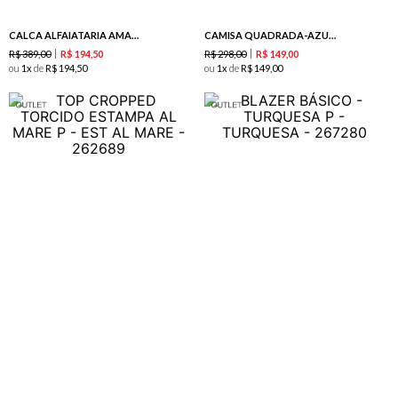
CALCA ALFAIATARIA AMARRACAO MENTA
CAMISA QUADRADA-AZUL CLARO
R$
389
,
00
R$
298
,
00
R$
194
,
50
R$
149
,
00
ou
1
de
R$
194
,
50
ou
1
de
R$
149
,
00