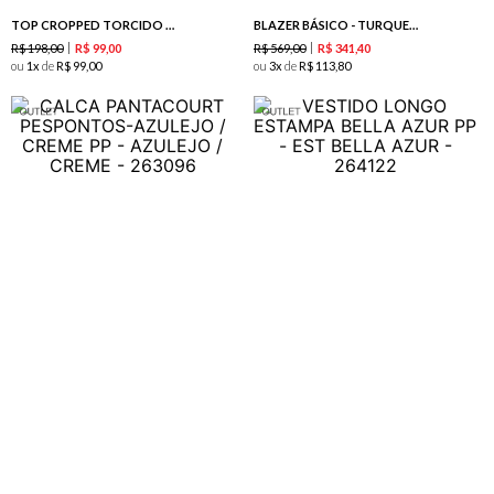
TOP CROPPED TORCIDO ESTAMPA AL MARE
BLAZER BÁSICO - TURQUESA
R$
198
,
00
R$
569
,
00
R$
99
,
00
R$
341
,
40
ou
1
de
R$
99
,
00
ou
3
de
R$
113
,
80