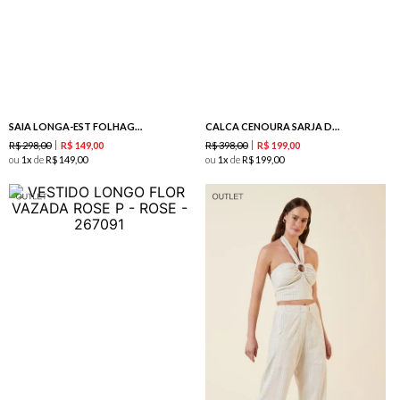
SAIA LONGA-EST FOLHAGEM AQUARELADA
CALCA CENOURA SARJA DET PESPONTO-PRETO
R$
298
,
00
R$
398
,
00
R$
149
,
00
R$
199
,
00
ou
1
de
R$
149
,
00
ou
1
de
R$
199
,
00