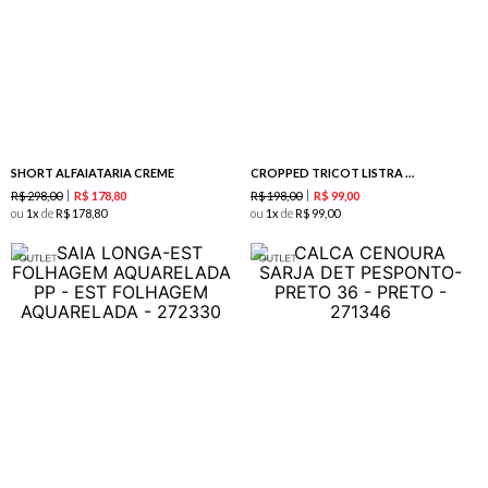
SHORT ALFAIATARIA CREME
CROPPED TRICOT LISTRA PRETO / CREME
R$
298
,
00
R$
198
,
00
R$
178
,
80
R$
99
,
00
ou
1
de
R$
178
,
80
ou
1
de
R$
99
,
00