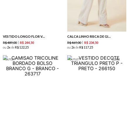
VESTIDO LONGO FLOR VAZADA ROSE
CALCA LINHO RISCA DE GIZ NATURAL
R$
489
,
00
R$
469
,
00
R$
244
,
50
R$
234
,
50
ou
2
de
R$
122
,
25
ou
2
de
R$
117
,
25