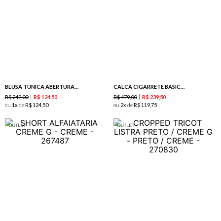
BLUSA TUNICA ABERTURA FRENTE BRANCO
CALCA CIGARRETE BASICA MARINHO
R$
249
,
00
R$
479
,
00
R$
124
,
50
R$
239
,
50
ou
1
de
R$
124
,
50
ou
2
de
R$
119
,
75