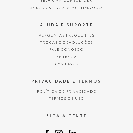
SEJA UMA CONSULTORA
Por aqui, ainda tem calças, shorts, saias, macacões e acessórios
femininos que funcionam com qualquer estilo, composição e evento.
SEJA UMA LOJISTA MULTIMARCAS
Continue navegando em nosso site e explore as opções da myPLACE
em roupas femininas casuais, formais e para festa!
AJUDA E SUPORTE
PERGUNTAS FREQUENTES
TROCAS E DEVOLUÇÕES
FALE CONOSCO
ENTREGA
CASHBACK
PRIVACIDADE E TERMOS
POLÍTICA DE PRIVACIDADE
TERMOS DE USO
SIGA A GENTE