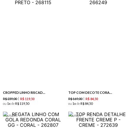
CROPPED LINHO RISCADO BRANCO / PRETO
TOP COM DECOTE CORAÇÃO ESTAMPA CORAIS
R$
239
,
00
R$
169
,
00
R$
119
,
50
R$
84
,
50
ou
1
de
R$
119
,
50
ou
1
de
R$
84
,
50