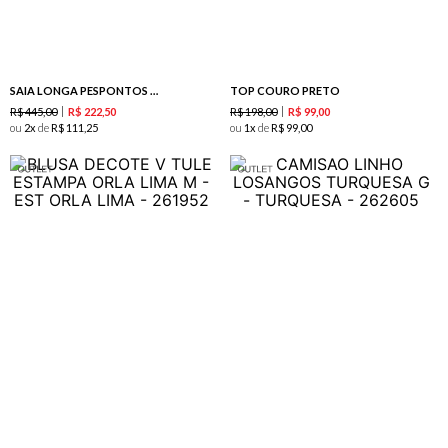
SAIA LONGA PESPONTOS SARJA-CREME
TOP COURO PRETO
R$
445
,
00
R$
198
,
00
R$
222
,
50
R$
99
,
00
ou
2
de
R$
111
,
25
ou
1
de
R$
99
,
00