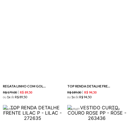
REGATA LINHO COM GOLA REDONDA CORAL
TOP RENDA DETALHE FRENTE CREME
R$
179
,
00
R$
189
,
00
R$
89
,
50
R$
94
,
50
ou
1
de
R$
89
,
50
ou
1
de
R$
94
,
50