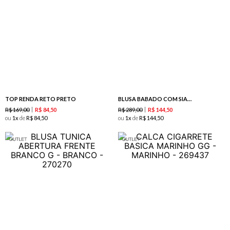
TOP RENDA RETO PRETO
BLUSA BABADO COM SIANINHA CORAL
R$
169
,
00
R$
289
,
00
R$
84
,
50
R$
144
,
50
ou
1
de
R$
84
,
50
ou
1
de
R$
144
,
50