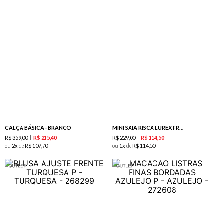
CALÇA BÁSICA - BRANCO
MINI SAIA RISCA LUREX PRETO / DOURADO
R$
359
,
00
R$
229
,
00
R$
215
,
40
R$
114
,
50
ou
2
de
R$
107
,
70
ou
1
de
R$
114
,
50