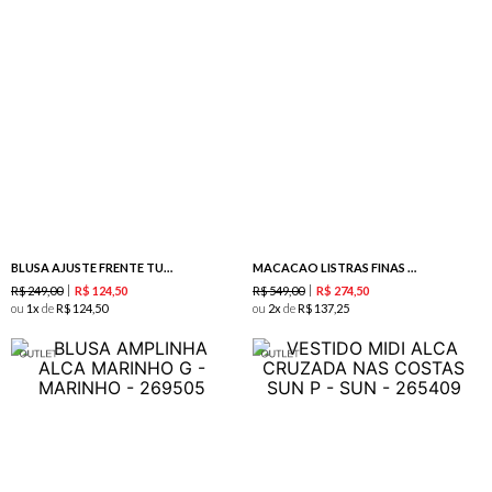
BLUSA AJUSTE FRENTE TURQUESA
MACACAO LISTRAS FINAS BORDADAS AZULEJO
R$
249
,
00
R$
549
,
00
R$
124
,
50
R$
274
,
50
ou
1
de
R$
124
,
50
ou
2
de
R$
137
,
25