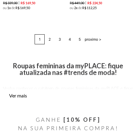
R$
339
,
00
R$
449
,
00
R$
169
,
50
R$
224
,
50
ou
1
de
R$
169
,
50
ou
2
de
R$
112
,
25
1
2
3
4
5
proximo >
Roupas femininas da myPLACE: fique
atualizada nas #trends de moda!
Venha conhecer o catálogo de roupas femininas da myPLACE e fique
por dentro de todas as tendências em moda para mulheres cheias de
Ver mais
personalidade e estilo. Aqui, a gente conta com modelagens modernas e
estampas exclusivas para quem adora um look autêntico!
As peças são confeccionadas em materiais de alta qualidade,
GANHE
[10% OFF]
resistentes e duráveis para que elas te acompanhem por muito tempo
NA SUA PRIMEIRA COMPRA!
enquanto você conquista os seus sonhos. A myPLACE conta com
diversas opções em linho, algodão e outras matérias nobres.