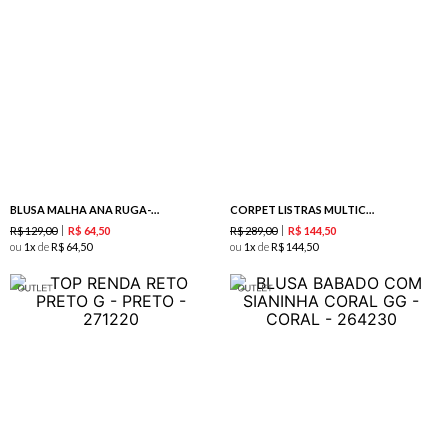
BLUSA MALHA ANA RUGA-PRETO
CORPET LISTRAS MULTICOLORIDAS OFF WHITE
R$
129
,
00
R$
289
,
00
R$
64
,
50
R$
144
,
50
ou
1
de
R$
64
,
50
ou
1
de
R$
144
,
50