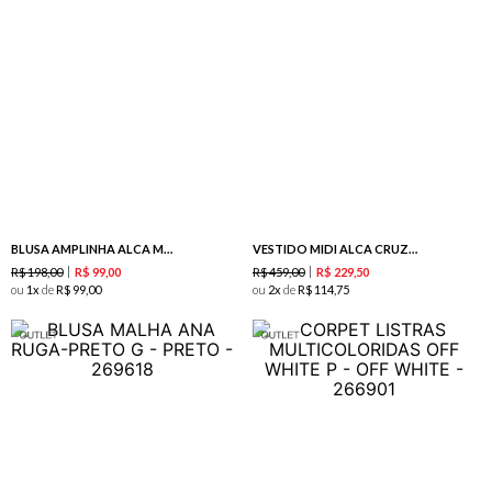
BLUSA AMPLINHA ALCA MARINHO
VESTIDO MIDI ALCA CRUZADA NAS COSTAS SUN
R$
198
,
00
R$
459
,
00
R$
99
,
00
R$
229
,
50
ou
1
de
R$
99
,
00
ou
2
de
R$
114
,
75