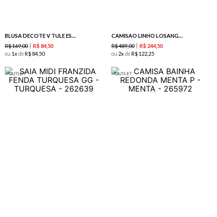
BLUSA DECOTE V TULE ESTAMPA ORLA LIMA
CAMISAO LINHO LOSANGOS TURQUESA
R$
169
,
00
R$
489
,
00
R$
84
,
50
R$
244
,
50
ou
1
de
R$
84
,
50
ou
2
de
R$
122
,
25