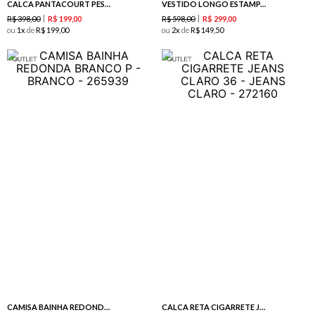
CALCA PANTACOURT PESPONTOS-AZULEJO / CREME
VESTIDO LONGO ESTAMPA BELLA AZUR
R$
398
,
00
R$
598
,
00
R$
199
,
00
R$
299
,
00
ou
1
de
R$
199
,
00
ou
2
de
R$
149
,
50
CAMISA BAINHA REDONDA BRANCO
CALCA RETA CIGARRETE JEANS CLARO