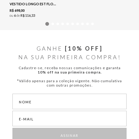
VESTIDO LONGO EST FLORAL - NAVY
R$
698
,
00
ou
6
de
R$
116
,
33
GANHE
[10% OFF]
NA SUA PRIMEIRA COMPRA!
Cadastre-se, receba nossas comunicações e garanta
10% off na sua primeira compra.
*Válido apenas para a coleção vigente. Não cumulativa
com outras promoções.
ASSINAR