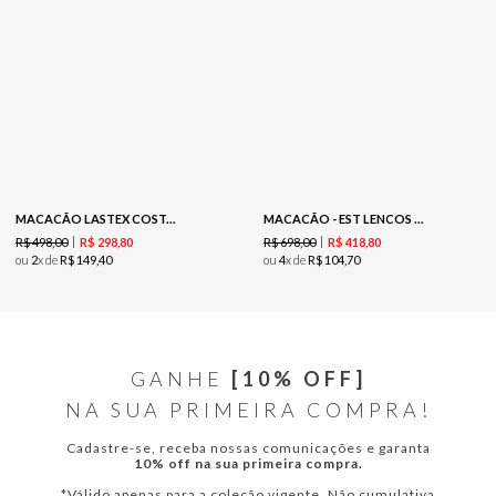
MACACÃO LASTEX COSTAS - GREEN
MACACÃO - EST LENCOS DIAGONAIS BORDADO
R$
498
,
00
R$
698
,
00
R$
298
,
80
R$
418
,
80
ou
2
x de
R$
149
,
40
ou
4
x de
R$
104
,
70
GANHE
[10% OFF]
NA SUA PRIMEIRA COMPRA!
Cadastre-se, receba nossas comunicações e garanta
10% off na sua primeira compra.
*Válido apenas para a coleção vigente. Não cumulativa