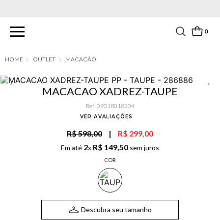
PARCELAMENTO EM ATÉ 6X SEM JUROS. APROVEITE!
0
OUTLET
MACACÃO
MACACAO XADREZ-TAUPE
Ref
:
09318018204
VER AVALIAÇÕES
R$ 598,00
|
R$ 299,00
2
R$
149
,
50
Em até
x
sem juros
COR
Descubra seu tamanho