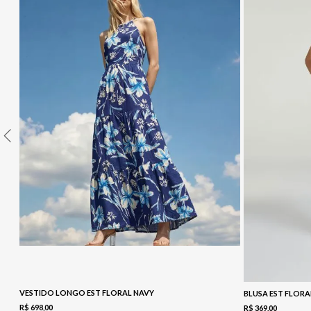
10
º
COLETE
VESTIDO LONGO EST FLORAL NAVY
BLUSA EST FLORA
R$
698
,
00
R$
369
,
00