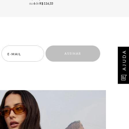
ou
6
de
R$
116
,
33
AJUDA
ASSINAR