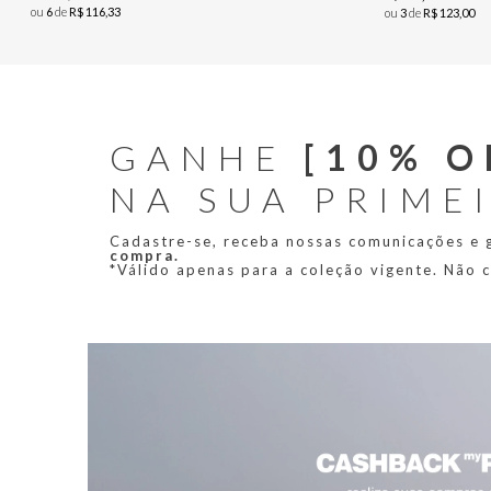
ou
6
de
R$
116
,
33
ou
3
de
R$
123
,
00
GANHE
[10% O
NA SUA PRIME
Cadastre-se, receba nossas comunicações e
compra.
*Válido apenas para a coleção vigente. Não