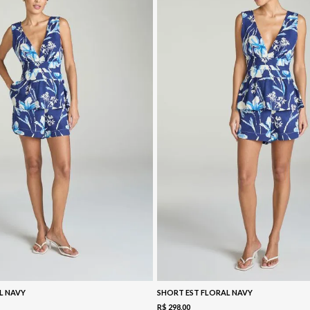
L NAVY
SHORT EST FLORAL NAVY
R$
298
,
00