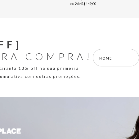
ou
2
de
R$
149
,
00
FF]
IRA COMPRA!
 garanta
10% off na sua primeira
 cumulativa com outras promoções.