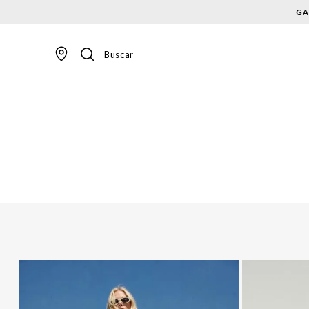
GA
Buscar
TERMOS MAIS BUSCADOS
1
º
BLAZER
2
º
MACACAO
3
º
CALÇA
4
º
BLUSA
5
º
SAIA
6
º
VESTIDOS
7
º
JAQUETA
8
º
CALÇA JEANS
9
º
SHORT