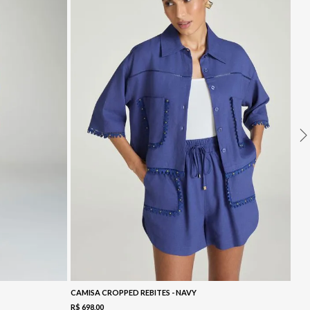
CAMISA CROPPED REBITES - NAVY
R$
698
,
00