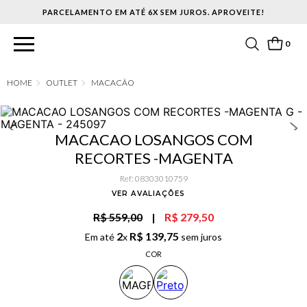
PARCELAMENTO EM ATÉ 6X SEM JUROS. APROVEITE!
0
OUTLET
MACACÃO
MACACAO LOSANGOS COM
RECORTES -MAGENTA
Ref
:
08303010759
VER AVALIAÇÕES
R$ 559,00
|
R$ 279,50
2
R$
139
,
75
Em até
x
sem juros
COR