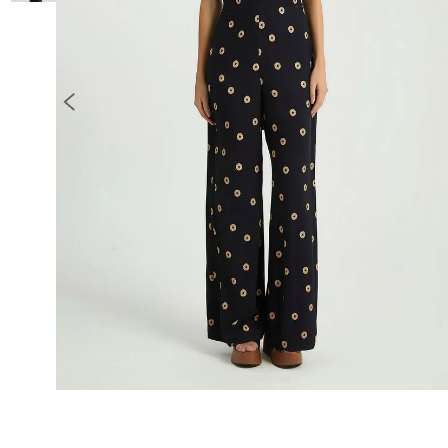
10
º
COLETE