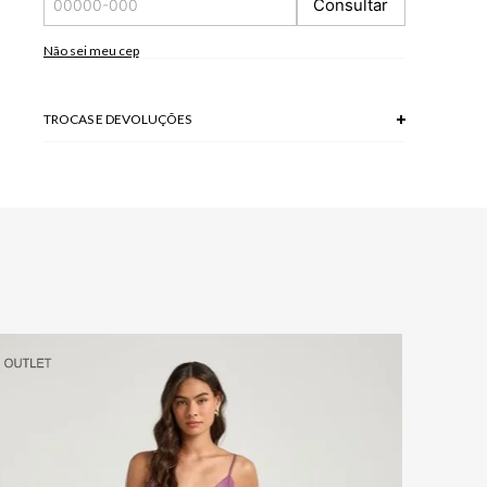
Consultar
*As peças podem variar a estampa de acordo com o corte.
A tonalidade das cores pode variar de acordo com a sua
tela/monitor.
Não sei meu cep
100% VISCOSE
Modelo veste P.
TROCAS E DEVOLUÇÕES
Troca em lojas físicas e devolução grátis no site.
saiba mais