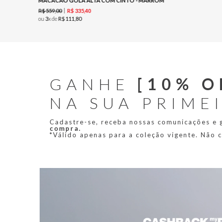
MACACÃO GOLA ALTA COM CINTO - MARROM
R$
559
,
00
R$
335
,
40
ou
3
x de
R$
111
,
80
GANHE
[10% O
NA SUA PRIME
Cadastre-se, receba nossas comunicações e
compra.
*Válido apenas para a coleção vigente. Não