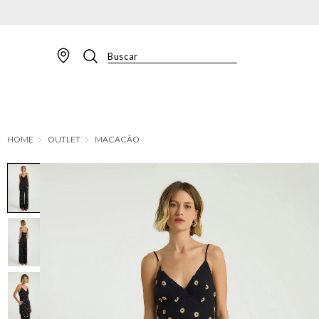
Buscar
TERMOS MAIS BUSCADOS
1
º
BLAZER
2
º
MACACAO
OUTLET
MACACÃO
3
º
CALÇA
4
º
BLUSA
5
º
SAIA
6
º
VESTIDOS
7
º
JAQUETA
8
º
CALÇA JEANS
9
º
SHORT