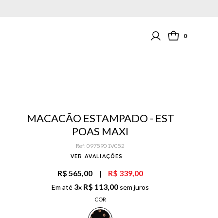
0
MACACÃO ESTAMPADO - EST
POAS MAXI
Ref
:
0975901V052
VER AVALIAÇÕES
R$ 565,00
|
R$ 339,00
3
R$
113
,
00
Em até
x
sem juros
COR