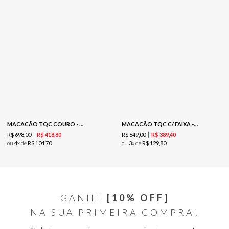
MACACÃO TQC COURO - PRETO
MACACÃO TQC C/ FAIXA - CREME
R$
698
,
00
R$
649
,
00
R$
418
,
80
R$
389
,
40
ou
4
x de
R$
104
,
70
ou
3
x de
R$
129
,
80
GANHE
[10% OFF]
NA SUA PRIMEIRA COMPRA!