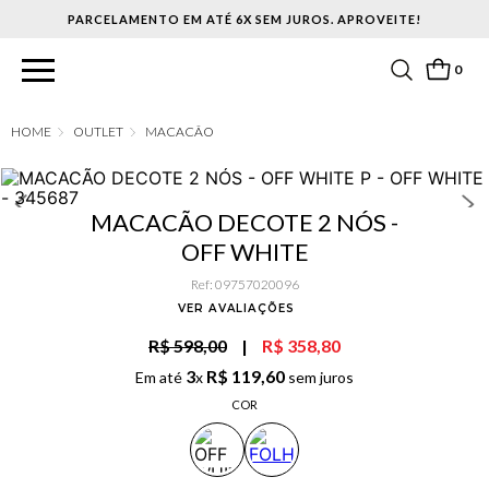
PARCELAMENTO EM ATÉ 6X SEM JUROS. APROVEITE!
0
OUTLET
MACACÃO
MACACÃO DECOTE 2 NÓS -
OFF WHITE
Ref
:
09757020096
VER AVALIAÇÕES
R$ 598,00
|
R$ 358,80
3
R$
119
,
60
Em até
x
sem juros
COR