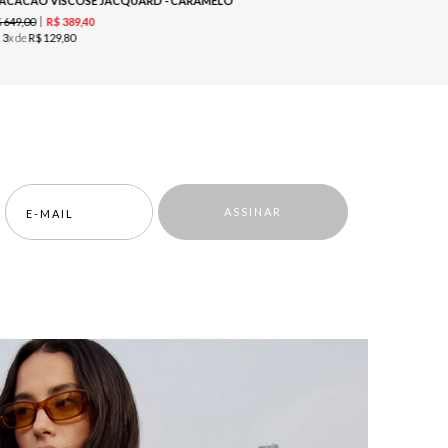
ACACÃO VISCOSE JACQUARD - CARAMELO
R$
498
,
00
$
649
,
00
R$
389
,
40
ou
2
x de
R$
u
3
x de
R$
129
,
80
ASSINAR