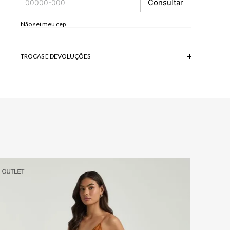
Consultar
tela/monitor.
93 % VISCOSE + 7 % POLIESTER
Não sei meu cep
Modelo veste P.
TROCAS E DEVOLUÇÕES
Troca em lojas físicas e devolução grátis no site.
saiba mais