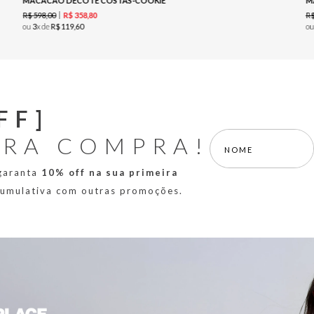
MACACÃO DECOTE COSTAS-COOKIE
M
R$
598
,
00
R
R$
358
,
80
ou
3
x de
R$
119
,
60
o
FF]
IRA COMPRA!
 garanta
10% off na sua primeira
 cumulativa com outras promoções.