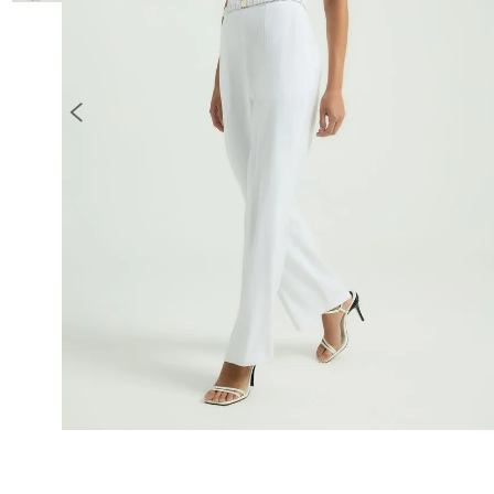
10
º
COLETE