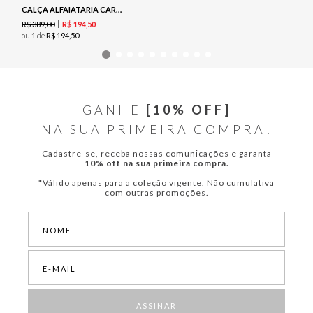
CALÇA ALFAIATARIA CARGO - PRETO
R$
389
,
00
R$
194
,
50
ou
1
de
R$
194
,
50
GANHE
[10% OFF]
NA SUA PRIMEIRA COMPRA!
Cadastre-se, receba nossas comunicações e garanta
10% off na sua primeira compra.
*Válido apenas para a coleção vigente. Não cumulativa
com outras promoções.
ASSINAR