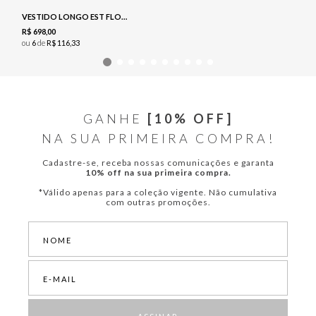
VESTIDO LONGO EST FLORAL - NAVY
R$
698
,
00
ou
6
de
R$
116
,
33
GANHE
[10% OFF]
NA SUA PRIMEIRA COMPRA!
Cadastre-se, receba nossas comunicações e garanta
10% off na sua primeira compra.
*Válido apenas para a coleção vigente. Não cumulativa
com outras promoções.